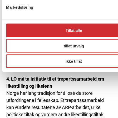
3. Tillitsvalgte må følge opp Aktivitets- og
Markedsføring
redegjørelsesplikten (ARP) på hver enkelt
arbeidsplass
ARP forplikter arbeidsgivere til å jobbe for å få ned
Tillat alle
lønnsforskjellene i den enkelte virksomhet. Likevel
vet vi at mange ikke følger opp pliktene i
Likestillings- og diskrimineringsloven, med mindre
tillat utvalg
de blir holdt ansvarlige. LOs tillitsvalgte må være
godt skolert i ARP og hvordan den skal følges, og vi
Ikke tillat
foreslår derfor at dette sikres som fellesskolering.
4. LO må ta initiativ til et trepartssamarbeid om
likestilling og likelønn
Norge har lang tradisjon for å løse de store
utfordringene i fellesskap. Et trepartssamarbeid
kan vurdere resultatene av ARP-arbeidet, ulike
politiske tiltak og vurdere andre likestillingstiltak