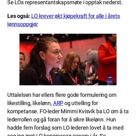
Se LOs representantskapsmøte i opptak nederst.
Les også:
LO krever økt kjøpekraft for alle i årets
lønnsoppgjør
Uttalelsen har ellers flere gode formulering om
likestilling, likelønn,
ARP
og uttelling for
kompetanse. FO-leder Mimmi Kvisvik ba LO om å ta
lederrollen og gå foran for å sikre likelønn. Hun
hadde fem forslag som LO-lederen lovet å ta med
seg inn mot LO-kongressen senere i år. Se