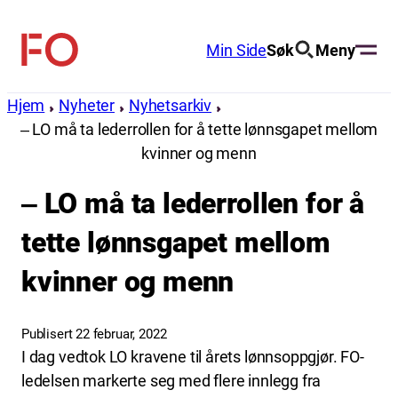
Hopp
til
Min Side
Søk
Meny
FO
innhold
(Fellesorganisasjonen)
Hjem
Nyheter
Nyhetsarkiv
‒ LO må ta lederrollen for å tette lønnsgapet mellom
kvinner og menn
‒ LO må ta lederrollen for å
tette lønnsgapet mellom
kvinner og menn
Publisert 22 februar, 2022
I dag vedtok LO kravene til årets lønnsoppgjør. FO-
ledelsen markerte seg med flere innlegg fra