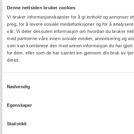
Denne nettsiden bruker cookies
1. LO må løfte likelønn som egen kampsak
Vi bruker informasjonskapsler for å gi innhold og annonser et
Hvis ikke LO aktivt går inn for å utjevne
preg, for å levere sosiale mediefunksjoner og for å analysere
lønnsforskjeller basert på kjønn, er vi redd dette vil
vår. Vi deler dessuten informasjon om hvordan du bruker nett
fortsette å vike for andre gode tiltak i
med partnerne våre innen sosiale medier, annonsering og an
lønnsoppgjørene. Derfor må likelønn løftes som
som kan kombinere den med annen informasjon du har gjort t
for dem, eller som de har samlet inn gjennom din bruk av tje
egen fane, ved siden av kampen for de lavest lønte
deres.
og økt kjøpekraft til alle.
2. LO må sette ned et likelønnsutvalg på tvers av
Samtykkevalg
sektorer og bransjer
Nødvendig
Vi må ha felles forståelse for å jobbe sammen. FO
ønsker et likelønnsutvalg som skal sikre felles
Egenskaper
kunnskapsgrunnlag, analyse og likelønnsmodeller
som LO og forbundene kan bruke i arbeidet for
likelønn.
Statistikk