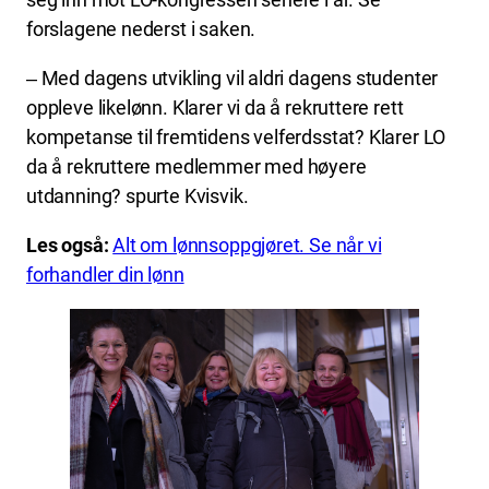
forslagene nederst i saken.
‒ Med dagens utvikling vil aldri dagens studenter
oppleve likelønn. Klarer vi da å rekruttere rett
kompetanse til fremtidens velferdsstat? Klarer LO
da å rekruttere medlemmer med høyere
utdanning? spurte Kvisvik.
Les også:
Alt om lønnsoppgjøret. Se når vi
forhandler din lønn