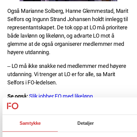
Også Marianne Solberg, Hanne Glemmestad, Marit
Selfors og Ingunn Strand Johansen holdt innlegg til
representantskapet. De tok opp at LO må prioritere
både lavlønn og likelønn, og advarte LO mot å
glemme at de også organiserer medlemmer med
høyere utdanning.
‒ LO må ikke snakke ned medlemmer med høyere
utdanning. Vi trenger at LO er for alle, sa Marit
Selfors i FO-ledelsen.
Se også:
Slik jobber FO med likelønn
Her er FOs fem utfordringer til
Samtykke
Detaljer
LO