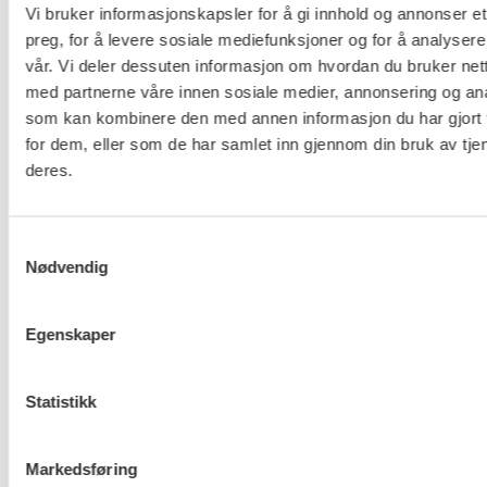
Vi bruker informasjonskapsler for å gi innhold og annonser et
About us (English)
preg, for å levere sosiale mediefunksjoner og for å analysere
FO (Fellesorganisasjonen)
vår. Vi deler dessuten informasjon om hvordan du bruker nett
med partnerne våre innen sosiale medier, annonsering og an
Mariboes gate 13
som kan kombinere den med annen informasjon du har gjort t
Pb. 4693 Sofienberg
for dem, eller som de har samlet inn gjennom din bruk av tje
0506 OSLO
deres.
kontor@fo.no
+47 919 19 916
Samtykkevalg
Nødvendig
Nettredaktør: nettredaktor@fo.no
Ansvarlig redaktør: Marianne Solberg
Egenskaper
Fakturaadresser til FO sentralt og FOs avdelinger
Statistikk
finner du her.
Markedsføring
Personvern og informasjonskapsler