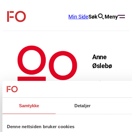
Hopp
til
Min Side
Søk
Meny
FO
innhold
(Fellesorganisasjonen)
Anne
Øslebø
Leder
anne@fo.no
924 61 444
Samtykke
Detaljer
Denne nettsiden bruker cookies