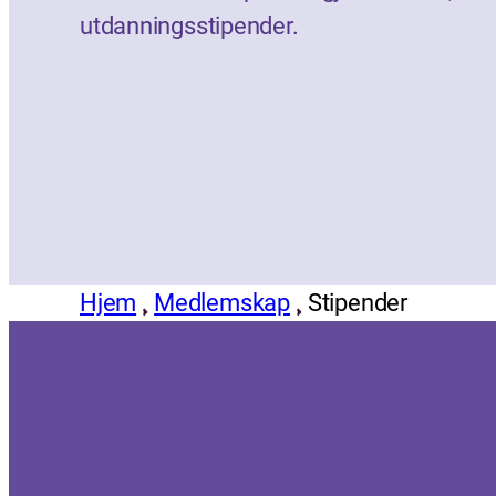
utdanningsstipender.
Hjem
Medlemskap
Stipender