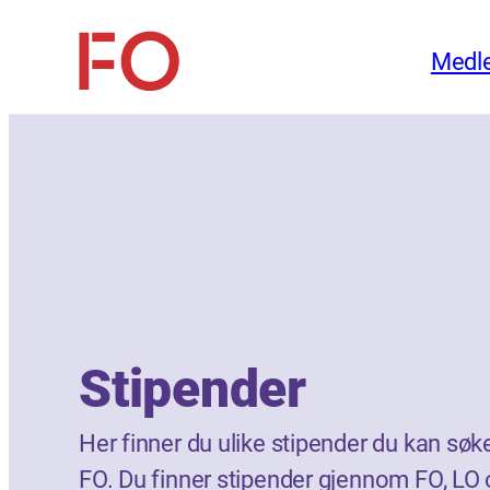
Hopp
Medl
til
FO
innhold
(Fellesorganisasjonen)
Stipender
Her finner du ulike stipender du kan s
FO. Du finner stipender gjennom FO, LO 