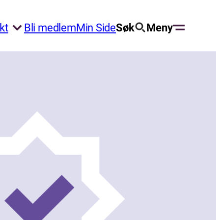
kt
Bli medlem
Min Side
Søk
Meny