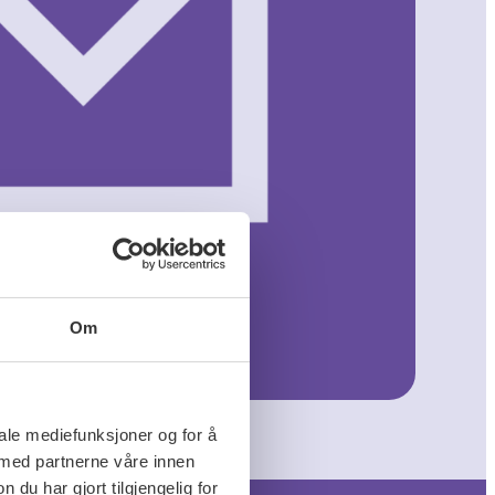
Om
iale mediefunksjoner og for å
 med partnerne våre innen
u har gjort tilgjengelig for