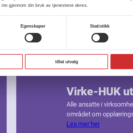
 inn gjennom din bruk av tjenestene deres.
Egenskaper
Statistikk
tillat utvalg
Virke-HUK ut
Alle ansatte i virksomh
området om opplærings-
Les mer her