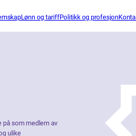
emskap
Lønn og tariff
Politikk og profesjon
Konta
øke på som medlem av
og ulike