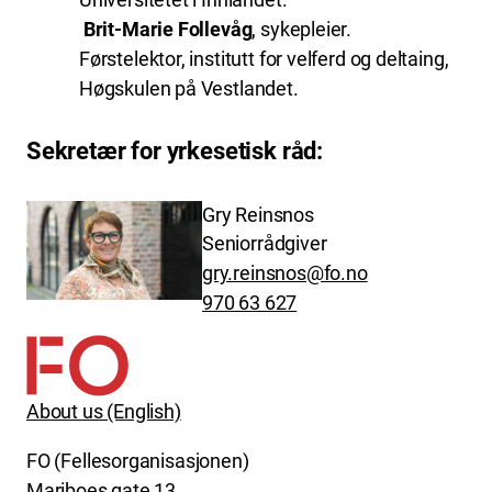
Brit-Marie Follevåg
, sykepleier.
Førstelektor, institutt for velferd og deltaing,
Høgskulen på Vestlandet.
Sekretær for yrkesetisk råd
:
Gry Reinsnos
Seniorrådgiver
gry.reinsnos@fo.no
970 63 627
About us (English)
FO (Fellesorganisasjonen)
Mariboes gate 13