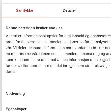
Samtykke
Detaljer
Yrkesetisk råd
Denne nettsiden bruker cookies
Vi bruker informasjonskapsler for å gi innhold og annonser et
FOs yrkesetiske råd skal bidra til etisk refleksjon og
preg, for å levere sosiale mediefunksjoner og for å analysere
bevissthet blant barnevernspedagoger,
vår. Vi deler dessuten informasjon om hvordan du bruker nett
sosionomer, vernepleiere og velferdsvitere.
med partnerne våre innen sosiale medier, annonsering og an
som kan kombinere den med annen informasjon du har gjort t
Rådet skal arbeide for å holde den etiske
for dem, eller som de har samlet inn gjennom din bruk av tje
diskusjon høyt på organisasjonens og
deres.
yrkesgruppenes dagsorden.
Rådet tar imot henvendelser for råd og
Samtykkevalg
drøfting av etiske spørsmål.
Nødvendig
Yrkesetisk råd i FO har 13 medlemmer.
Egenskaper
Rådet består av leder og tre representanter fra hver