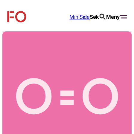
Hopp
til
Min Side
Søk
Meny
FO
innhold
(Fellesorganisasjonen)