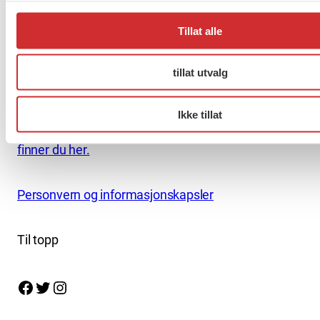
kontor@fo.no
Tillat alle
+47 919 19 916
tillat utvalg
Nettredaktør: nettredaktor@fo.no
Ansvarlig redaktør: Marianne Solberg
Ikke tillat
Fakturaadresser til FO sentralt og FOs avdelinger
finner du her.
Personvern og informasjonskapsler
Til topp
Facebook
Twitter
Instagram