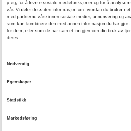
preg, for å levere sosiale mediefunksjoner og for å analysere
Organisasjonsprogram (bokmål)
vår. Vi deler dessuten informasjon om hvordan du bruker nett
Organisasjonsprogram (nynorsk)
med partnerne våre innen sosiale medier, annonsering og an
Håndbok for tillitsvalgte
som kan kombinere den med annen informasjon du har gjort t
Kompass for en ny sosialpolitikk
for dem, eller som de har samlet inn gjennom din bruk av tje
deres.
Yrkesetisk grunnlagsdokument (bokmål)
Yrkesetisk grunnlagsdokument (nynorsk)
Yrkesetisk grunnlagsdokument (english)
Samtykkevalg
Nødvendig
Egenskaper
About us (English)
Statistikk
FO (Fellesorganisasjonen)
Mariboes gate 13
Pb. 4693 Sofienberg
Markedsføring
0506 OSLO