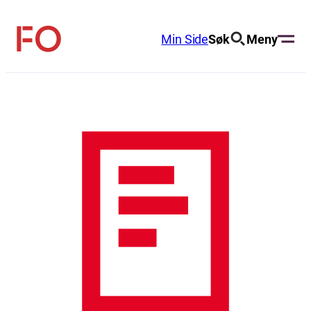
Hopp
til
Min Side
Søk
Meny
FO
innhold
(Fellesorganisasjonen)