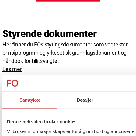
Styrende dokumenter
Her finner du FOs styringsdokumenter som vedtekter,
prinsipprogram og yrkesetisk grunnlagsdokument og
håndbok for tillitsvalgte.
Les mer
Hjem
Om FO
Styrende dokumenter
Vedtekter (bokmål)
Samtykke
Detaljer
Vedtekter (nynorsk)
Prinsipprogram (bokmål)
Prinsipprogram (nynorsk)
Denne nettsiden bruker cookies
Handlingsprogram
Vi bruker informasjonskapsler for å gi innhold og annonser et