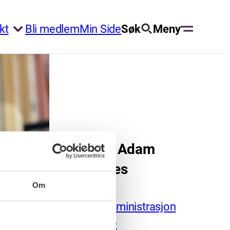
kt
Bli medlem
Min Side
Søk
Meny
Benny Adam
Winsnes
Om
Leder administrasjon
og støtte