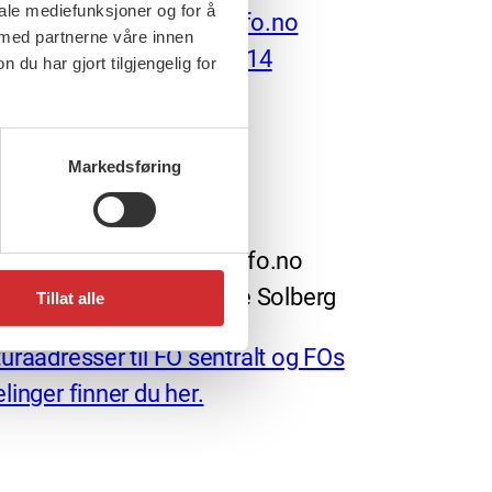
iale mediefunksjoner og for å
benny@fo.no
 med partnerne våre innen
458 54 614
u har gjort tilgjengelig for
Markedsføring
redaktør: nettredaktor@fo.no
arlig redaktør: Marianne Solberg
Tillat alle
uraadresser til FO sentralt og FOs
linger finner du her.