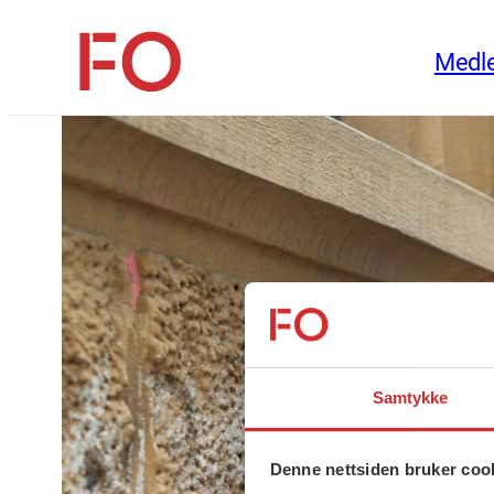
Hopp
Medl
til
FO
innhold
(Fellesorganisasjonen)
Samtykke
Denne nettsiden bruker coo