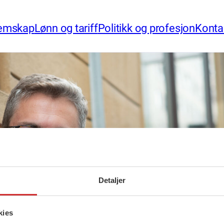
emskap
Lønn og tariff
Politikk og profesjon
Konta
Detaljer
kies