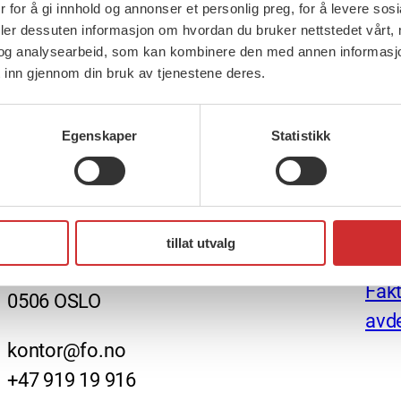
 for å gi innhold og annonser et personlig preg, for å levere sos
deler dessuten informasjon om hvordan du bruker nettstedet vårt,
og analysearbeid, som kan kombinere den med annen informasjon d
 inn gjennom din bruk av tjenestene deres.
Egenskaper
Statistikk
FO (Fellesorganisasjonen)
Nett
Mariboes gate 13
Ansv
tillat utvalg
Pb. 4693 Sofienberg
Fakt
0506 OSLO
avde
kontor@fo.no
+47 919 19 916