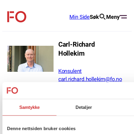
Hopp
til
Min Side
Søk
Meny
FO
innhold
(Fellesorganisasjonen)
Carl-Richard
Hollekim
Konsulent
carl.richard.hollekim@fo.no
468 37 541
Samtykke
Detaljer
About us (English)
FO (Fellesorganisasjonen)
Denne nettsiden bruker cookies
Mariboes gate 13