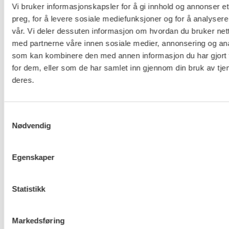
Vi bruker informasjonskapsler for å gi innhold og annonser et
FO (Fellesorganisasjonen)
preg, for å levere sosiale mediefunksjoner og for å analysere
Mariboes gate 13
vår. Vi deler dessuten informasjon om hvordan du bruker nett
Pb. 4693 Sofienberg
med partnerne våre innen sosiale medier, annonsering og an
som kan kombinere den med annen informasjon du har gjort t
0506 OSLO
for dem, eller som de har samlet inn gjennom din bruk av tje
kontor@fo.no
deres.
+47 919 19 916
Samtykkevalg
Nettredaktør: nettredaktor@fo.no
Nødvendig
Ansvarlig redaktør: Marianne Solberg
Egenskaper
Fakturaadresser til FO sentralt og FOs avdelinger
finner du her.
Statistikk
Personvern og informasjonskapsler
Markedsføring