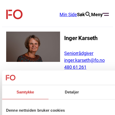
Hopp
til
Min Side
Søk
Meny
FO
innhold
(Fellesorganisasjonen)
Inger Karseth
Seniorrådgiver
inger.karseth@fo.no
480 61 261
Seniorrådgiver, helse-, sosialpolitikk
og profesjon – barnevernspedagogene
Samtykke
Detaljer
Denne nettsiden bruker cookies
About us (English)