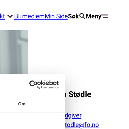
kt
Bli medlem
Min Side
Søk
Meny
Irmelin Stødle
Om
Seniorrådgiver
irmelin.stodle@fo.no