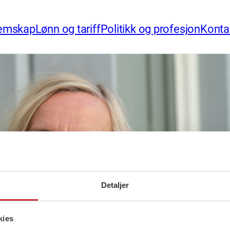
emskap
Lønn og tariff
Politikk og profesjon
Konta
Detaljer
kies