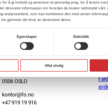
 for å gi innhold og annonser et personlig preg, for å levere sos
deler dessuten informasjon om hvordan du bruker nettstedet vårt,
og analysearbeid, som kan kombinere den med annen informasjon d
 inn gjennom din bruk av tjenestene deres.
Egenskaper
Statistikk
FO (Fellesorganisasjonen)
Nett
Mariboes gate 13
Ansv
tillat utvalg
Pb. 4693 Sofienberg
Fakt
0506 OSLO
avde
kontor@fo.no
+47 919 19 916