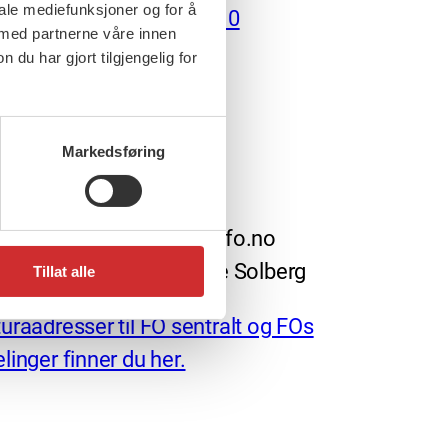
iale mediefunksjoner og for å
99352810
 med partnerne våre innen
u har gjort tilgjengelig for
Markedsføring
redaktør: nettredaktor@fo.no
arlig redaktør: Marianne Solberg
Tillat alle
uraadresser til FO sentralt og FOs
linger finner du her.