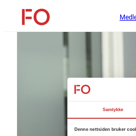
Hopp
Medl
til
FO
innhold
(Fellesorganisasjonen)
Samtykke
Denne nettsiden bruker coo