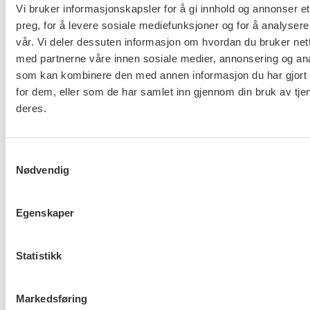
Vi bruker informasjonskapsler for å gi innhold og annonser et
FO (Fellesorganisasjonen)
preg, for å levere sosiale mediefunksjoner og for å analysere
Mariboes gate 13
vår. Vi deler dessuten informasjon om hvordan du bruker nett
Pb. 4693 Sofienberg
med partnerne våre innen sosiale medier, annonsering og an
som kan kombinere den med annen informasjon du har gjort t
0506 OSLO
for dem, eller som de har samlet inn gjennom din bruk av tje
kontor@fo.no
deres.
+47 919 19 916
Samtykkevalg
Nettredaktør: nettredaktor@fo.no
Nødvendig
Ansvarlig redaktør: Marianne Solberg
Egenskaper
Fakturaadresser til FO sentralt og FOs avdelinger
finner du her.
Statistikk
Personvern og informasjonskapsler
Markedsføring