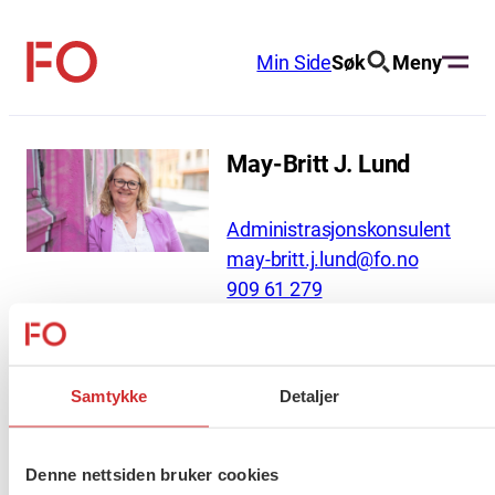
Hopp
til
Min Side
Søk
Meny
FO
innhold
(Fellesorganisasjonen)
May-Britt J. Lund
Administrasjonskonsulent
may-britt.j.lund@fo.no
909 61 279
Administrasjonsekretær, sekretær AU/LS,
post/arkiv
Samtykke
Detaljer
Denne nettsiden bruker cookies
About us (English)