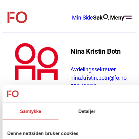
Hopp
til
Min Side
Søk
Meny
FO
innhold
(Fellesorganisasjonen)
Nina Kristin Botn
Avdelingssekretær
nina.kristin.botn@fo.no
901 49820
Samtykke
Detaljer
About us (English)
FO (Fellesorganisasjonen)
Denne nettsiden bruker cookies