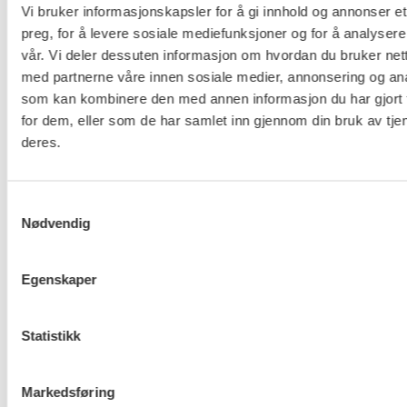
Mariboes gate 13
Vi bruker informasjonskapsler for å gi innhold og annonser et
Pb. 4693 Sofienberg
preg, for å levere sosiale mediefunksjoner og for å analysere
0506 OSLO
vår. Vi deler dessuten informasjon om hvordan du bruker nett
med partnerne våre innen sosiale medier, annonsering og an
kontor@fo.no
som kan kombinere den med annen informasjon du har gjort t
+47 919 19 916
for dem, eller som de har samlet inn gjennom din bruk av tje
deres.
Nettredaktør: nettredaktor@fo.no
Ansvarlig redaktør: Marianne Solberg
Samtykkevalg
Nødvendig
Fakturaadresser til FO sentralt og FOs avdelinger
finner du her.
Egenskaper
Personvern og informasjonskapsler
Statistikk
Til topp
Markedsføring