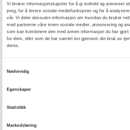
Vi bruker informasjonskapsler for å gi innhold og annonser et
FO (Fellesorganisasjonen)
preg, for å levere sosiale mediefunksjoner og for å analysere
Mariboes gate 13
vår. Vi deler dessuten informasjon om hvordan du bruker nett
Pb. 4693 Sofienberg
med partnerne våre innen sosiale medier, annonsering og an
0506 OSLO
som kan kombinere den med annen informasjon du har gjort t
for dem, eller som de har samlet inn gjennom din bruk av tje
kontor@fo.no
deres.
+47 919 19 916
Samtykkevalg
Nettredaktør: nettredaktor@fo.no
Nødvendig
Ansvarlig redaktør: Marianne Solberg
Fakturaadresser til FO sentralt og FOs avdelinger
Egenskaper
finner du her.
Statistikk
Personvern og informasjonskapsler
Markedsføring