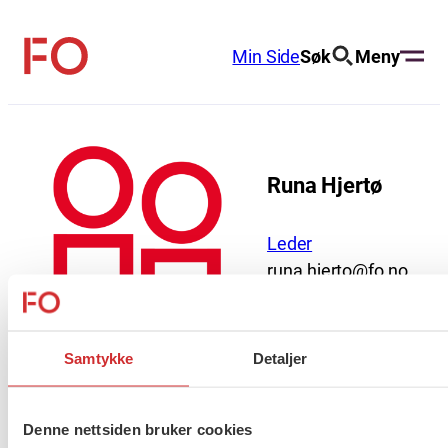
Hopp
til
Min Side
Søk
Meny
FO
innhold
(Fellesorganisasjonen)
Runa Hjertø
Leder
runa.hjerto@fo.no
950 87 675
Samtykke
Detaljer
About us (English)
Denne nettsiden bruker cookies