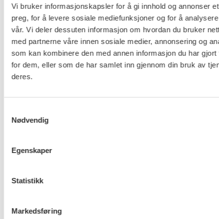
Vi bruker informasjonskapsler for å gi innhold og annonser et
FO (Fellesorganisasjonen)
preg, for å levere sosiale mediefunksjoner og for å analysere
Mariboes gate 13
vår. Vi deler dessuten informasjon om hvordan du bruker nett
Pb. 4693 Sofienberg
med partnerne våre innen sosiale medier, annonsering og an
som kan kombinere den med annen informasjon du har gjort t
0506 OSLO
for dem, eller som de har samlet inn gjennom din bruk av tje
kontor@fo.no
deres.
+47 919 19 916
Samtykkevalg
Nettredaktør: nettredaktor@fo.no
Nødvendig
Ansvarlig redaktør: Marianne Solberg
Egenskaper
Fakturaadresser til FO sentralt og FOs avdelinger
finner du her.
Statistikk
Personvern og informasjonskapsler
Markedsføring