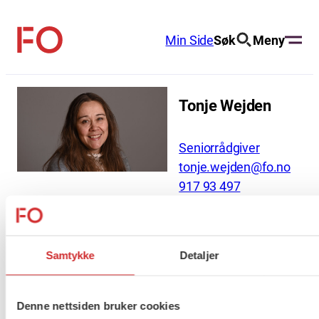
Hopp
til
Min Side
Søk
Meny
FO
innhold
(Fellesorganisasjonen)
Tonje Wejden
Seniorrådgiver
tonje.wejden@fo.no
917 93 497
Seniorrådgiver, helse-, sosialpolitikk og
profesjon
Samtykke
Detaljer
Denne nettsiden bruker cookies
About us (English)