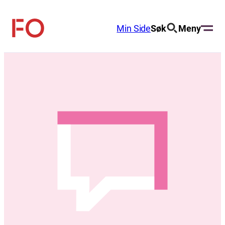
Hopp
til
Min Side
Søk
Meny
FO
innhold
(Fellesorganisasjonen)