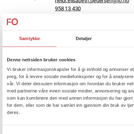
heidi.elisabeth.pedersen@fo.no
958 13 430
Marit Kransvik
Avdelingssekretær
Samtykke
Detaljer
marit.kransvik@fo.no
958 22 261
Denne nettsiden bruker cookies
Vi bruker informasjonskapsler for å gi innhold og annonser et
preg, for å levere sosiale mediefunksjoner og for å analysere
Avdelingens oppbygning i vedtektene
vår. Vi deler dessuten informasjon om hvordan du bruker nett
med partnerne våre innen sosiale medier, annonsering og an
som kan kombinere den med annen informasjon du har gjort t
Avdelingens oppgaver
for dem, eller som de har samlet inn gjennom din bruk av tje
Her ser du hva som står i vedtektene
deres.
Årsmøte
Her ser du hva som står i vedtektene
Samtykkevalg