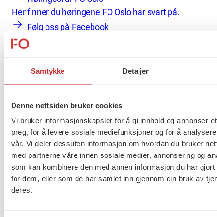
Her finner du høringene FO Oslo har svart på.
Følg oss på Facebook
Her finner du lenker til våre sosiale medier.
Følg oss på Instagram
Uttalelser
Samtykke
Detaljer
Denne nettsiden bruker cookies
Kurs og arrangementer i regi av
Vi bruker informasjonskapsler for å gi innhold og annonser et
preg, for å levere sosiale mediefunksjoner og for å analysere
FO Oslo
vår. Vi deler dessuten informasjon om hvordan du bruker nett
med partnerne våre innen sosiale medier, annonsering og an
som kan kombinere den med annen informasjon du har gjort t
Se flere
for dem, eller som de har samlet inn gjennom din bruk av tje
deres.