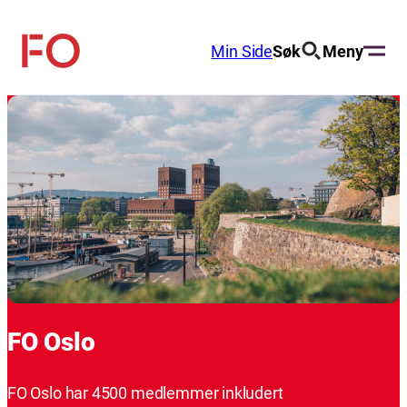
Hopp
til
Min Side
Søk
Meny
FO
innhold
(Fellesorganisasjonen)
FO Oslo
FO Oslo har 4500 medlemmer inkludert