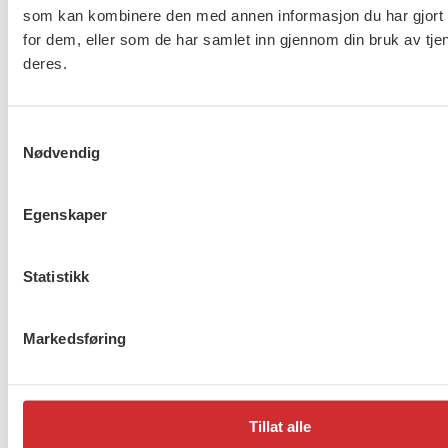
som kan kombinere den med annen informasjon du har gjort t
omsorg og asylmottak (NHO
for dem, eller som de har samlet inn gjennom din bruk av tje
453)
deres.
8 av 10 gjør ikke nok for å
Samtykkevalg
beskytte ansatte i
Nødvendig
barnevernet
Egenskaper
Lønnsoppgjøret for ansatte
Statistikk
innen barnevern, omsorg og
asylmottak (NHO 453) er i
gang
Markedsføring
1
2
…
272
Neste
Tillat alle