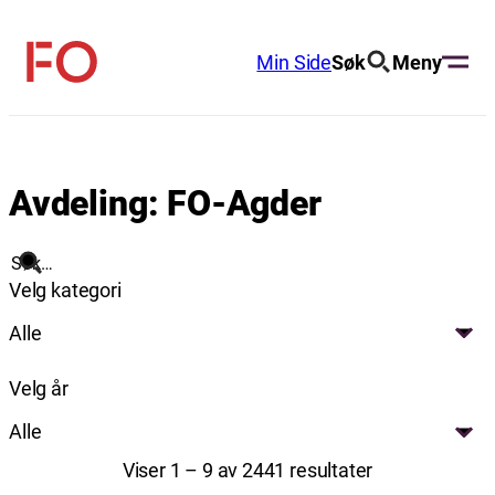
Hopp
til
Min Side
Søk
Meny
FO
innhold
(Fellesorganisasjonen)
Avdeling:
FO-Agder
Søk
Velg kategori
Alle
Velg år
Alle
Viser 1 – 9 av 2441 resultater