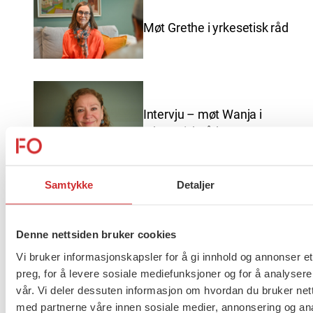
Møt Grethe i yrkesetisk råd
Intervju – møt Wanja i
yrkesetisk råd
Samtykke
Detaljer
God sommer fra FO
Denne nettsiden bruker cookies
Vi bruker informasjonskapsler for å gi innhold og annonser et
preg, for å levere sosiale mediefunksjoner og for å analysere
vår. Vi deler dessuten informasjon om hvordan du bruker nett
Brudd i lønnsoppgjøret for
med partnerne våre innen sosiale medier, annonsering og an
ansatte innen barnevern,