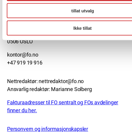
About us (English)
tillat utvalg
FO (Fellesorganisasjonen)
Mariboes gate 13
Ikke tillat
Pb. 4693 Sofienberg
0506 OSLO
kontor@fo.no
+47 919 19 916
Nettredaktør: nettredaktor@fo.no
Ansvarlig redaktør: Marianne Solberg
Fakturaadresser til FO sentralt og FOs avdelinger
finner du her.
Personvern og informasjonskapsler