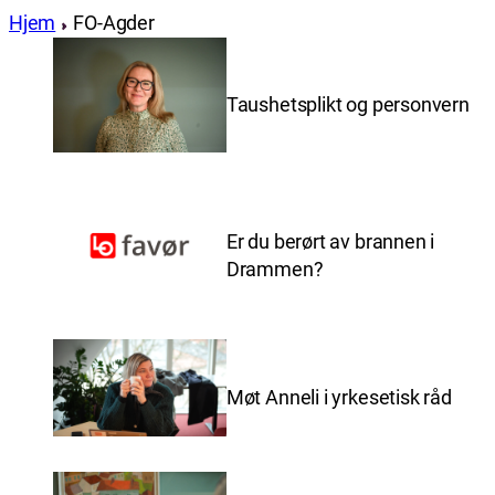
Hjem
FO-Agder
Taushetsplikt og personvern
Er du berørt av brannen i
Drammen?
Møt Anneli i yrkesetisk råd