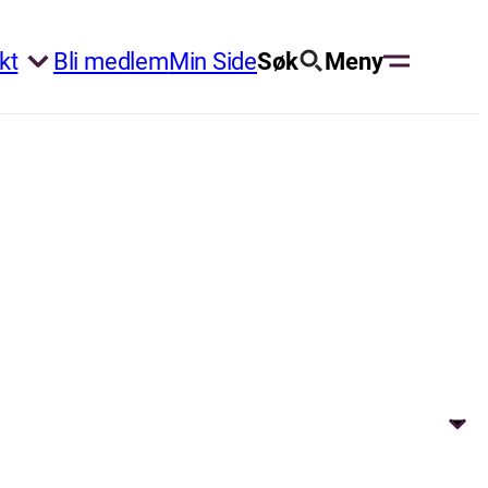
kt
Bli medlem
Min Side
Søk
Meny