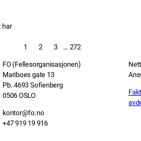
 har
1
2
3
…
272
FO (Fellesorganisasjonen)
Nett
Mariboes gate 13
Ansv
Pb. 4693 Sofienberg
Fakt
0506 OSLO
avde
kontor@fo.no
+47 919 19 916