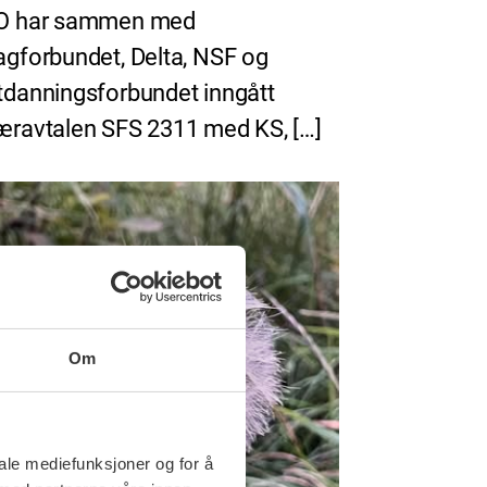
O har sammen med
agforbundet, Delta, NSF og
tdanningsforbundet inngått
æravtalen SFS 2311 med KS, […]
Om
iale mediefunksjoner og for å