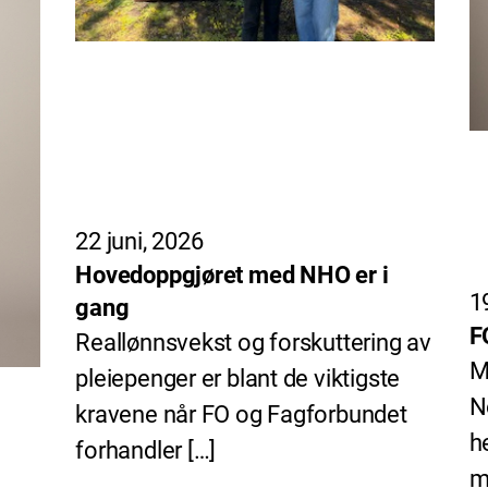
22 juni, 2026
Hovedoppgjøret med NHO er i
1
gang
F
Reallønnsvekst og forskuttering av
M
pleiepenger er blant de viktigste
N
kravene når FO og Fagforbundet
h
forhandler […]
m