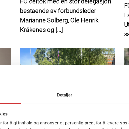
FO deltok med en stor delegasjon
F
bestående av forbundsleder
F
Marianne Solberg, Ole Henrik
U
Kråkenes og […]
s
Detaljer
kies
 for å gi innhold og annonser et personlig preg, for å levere sos
23 juni, 2026