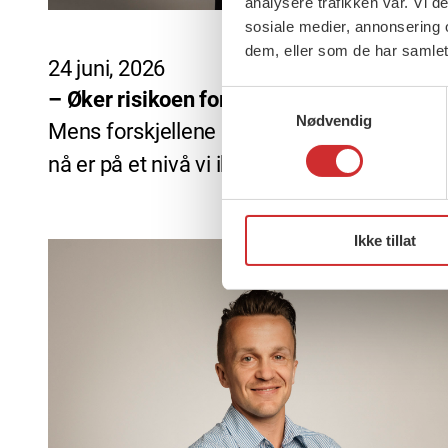
analysere trafikken vår. Vi 
sosiale medier, annonsering 
dem, eller som de har samlet
24 juni, 2026
– Øker risikoen for større forskjeller
Samtykkevalg
Nødvendig
Mens forskjellene i Norge fortsetter å øke,
nå er på et nivå vi ikke har […]
Ikke tillat