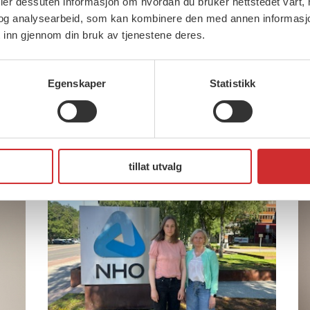
deler dessuten informasjon om hvordan du bruker nettstedet vårt,
Brudd i oppgjøret for ansatte i
og analysearbeid, som kan kombinere den med annen informasjon d
 inn gjennom din bruk av tjenestene deres.
privat helse og omsorg (481)
FOs fremste mål for
2
forhandlingene var å sikre
Egenskaper
Statistikk
 og
F
medlemmene reallønnsvekst. – Vi
T
har møtt en […]
tillat utvalg