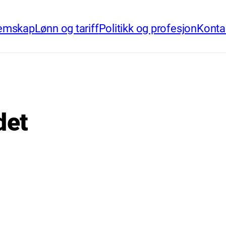
emskap
Lønn og tariff
Politikk og profesjon
Konta
det