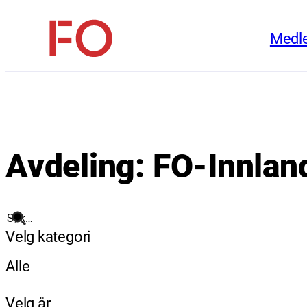
Hopp
Medl
til
FO
innhold
(Fellesorganisasjonen)
Avdeling:
FO-Innlan
Søk
Velg kategori
Alle
Velg år