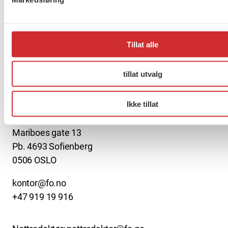
2040
Tillat alle
Forrige
1
2
3
…
272
Neste
tillat utvalg
About us (English)
Ikke tillat
FO (Fellesorganisasjonen)
Mariboes gate 13
Pb. 4693 Sofienberg
0506 OSLO
kontor@fo.no
+47 919 19 916