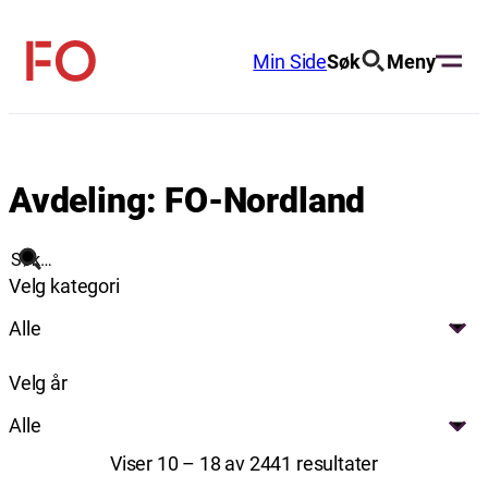
Hopp
til
Min Side
Søk
Meny
FO
innhold
(Fellesorganisasjonen)
Avdeling:
FO-Nordland
Søk
Velg kategori
Alle
Velg år
Alle
Viser 10 – 18 av 2441 resultater