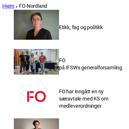
Hjem
FO-Nordland
Etikk, fag og politikk
FO
på IFSWs generalforsamling
FO har inngått en ny
særavtale med KS om
medleverordninger