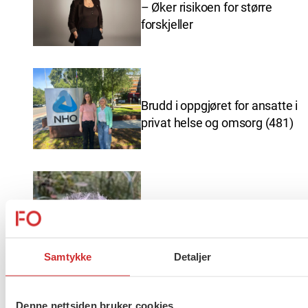
– Øker risikoen for større
forskjeller
Brudd i oppgjøret for ansatte i
privat helse og omsorg (481)
Ferieavvikling FO Vestfold og
Telemark
Samtykke
Detaljer
Denne nettsiden bruker cookies