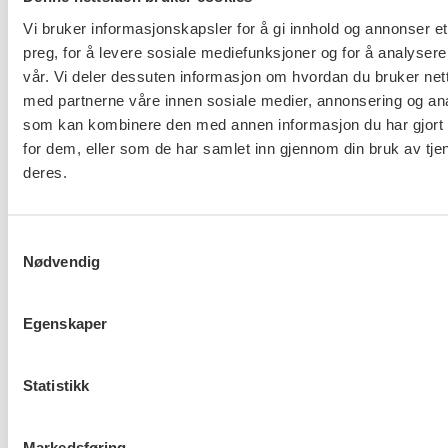
Vi bruker informasjonskapsler for å gi innhold og annonser et
preg, for å levere sosiale mediefunksjoner og for å analysere
vår. Vi deler dessuten informasjon om hvordan du bruker nett
Ny tariffavtale for KA
med partnerne våre innen sosiale medier, annonsering og an
som kan kombinere den med annen informasjon du har gjort t
for dem, eller som de har samlet inn gjennom din bruk av tje
deres.
Samtykkevalg
Nødvendig
Hovedoppgjøret med NHO er i
gang
Egenskaper
Statistikk
FO om Helsepersonellplan
Markedsføring