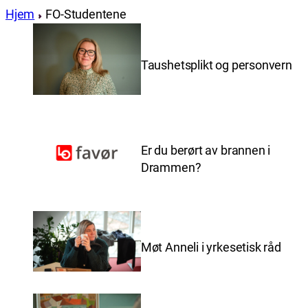
Hjem
FO-Studentene
Taushetsplikt og personvern
Er du berørt av brannen i
Drammen?
Møt Anneli i yrkesetisk råd