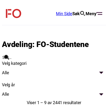
Hopp
til
Min Side
Søk
Meny
FO
innhold
(Fellesorganisasjonen)
Avdeling:
FO-Studentene
Søk
Velg kategori
Alle
Velg år
Alle
Viser 1 – 9 av 2441 resultater