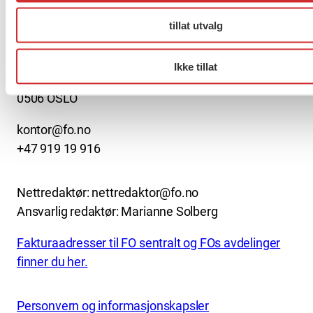
About us (English)
tillat utvalg
FO (Fellesorganisasjonen)
Mariboes gate 13
Ikke tillat
Pb. 4693 Sofienberg
0506 OSLO
kontor@fo.no
+47 919 19 916
Nettredaktør: nettredaktor@fo.no
Ansvarlig redaktør: Marianne Solberg
Fakturaadresser til FO sentralt og FOs avdelinger
finner du her.
Personvern og informasjonskapsler