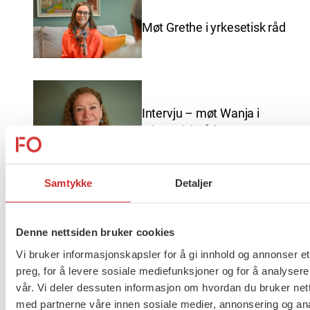
Møt Grethe i yrkesetisk råd
Intervju – møt Wanja i
yrkesetisk råd
Samtykke
Detaljer
God sommer fra FO
Denne nettsiden bruker cookies
Vi bruker informasjonskapsler for å gi innhold og annonser et
preg, for å levere sosiale mediefunksjoner og for å analysere
vår. Vi deler dessuten informasjon om hvordan du bruker nett
Brudd i lønnsoppgjøret for
med partnerne våre innen sosiale medier, annonsering og an
ansatte innen barnevern,