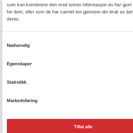
som kan kombinere den med annen informasjon du har gjort t
omsorg og asylmottak (NHO
for dem, eller som de har samlet inn gjennom din bruk av tje
453)
deres.
8 av 10 gjør ikke nok for å
Samtykkevalg
beskytte ansatte i
Nødvendig
barnevernet
Egenskaper
Lønnsoppgjøret for ansatte
Statistikk
innen barnevern, omsorg og
asylmottak (NHO 453) er i
gang
Markedsføring
1
2
…
272
Neste
Tillat alle