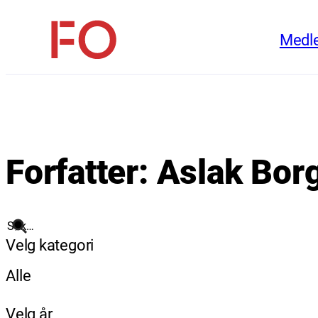
Hopp
Medl
til
FO
innhold
(Fellesorganisasjonen)
Forfatter:
Aslak Bor
Søk
Velg kategori
Alle
Velg år