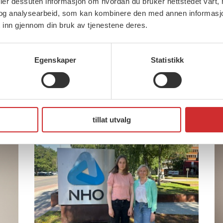
deler dessuten informasjon om hvordan du bruker nettstedet vårt,
Brudd i oppgjøret for ansatte i
og analysearbeid, som kan kombinere den med annen informasjon d
 inn gjennom din bruk av tjenestene deres.
privat helse og omsorg (481)
FOs fremste mål for
2
forhandlingene var å sikre
Egenskaper
Statistikk
 og
F
medlemmene reallønnsvekst. – Vi
T
har møtt en […]
tillat utvalg