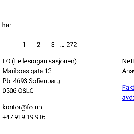
 har
1
2
3
…
272
FO (Fellesorganisasjonen)
Nett
Mariboes gate 13
Ansv
Pb. 4693 Sofienberg
Fakt
0506 OSLO
avde
kontor@fo.no
+47 919 19 916