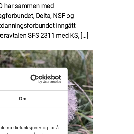
O har sammen med
agforbundet, Delta, NSF og
tdanningsforbundet inngått
æravtalen SFS 2311 med KS, […]
Om
iale mediefunksjoner og for å