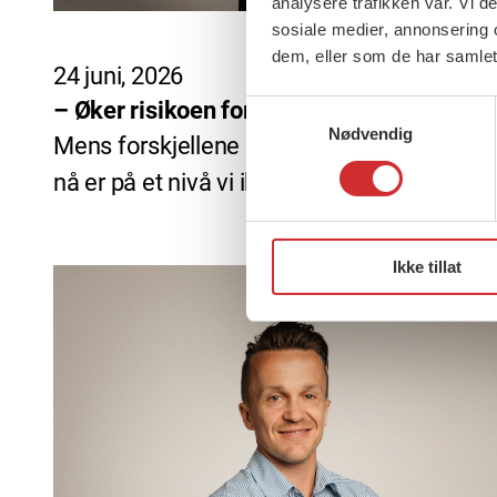
analysere trafikken vår. Vi 
sosiale medier, annonsering 
dem, eller som de har samlet
24 juni, 2026
– Øker risikoen for større forskjeller
Samtykkevalg
Nødvendig
Mens forskjellene i Norge fortsetter å øke,
nå er på et nivå vi ikke har […]
Ikke tillat