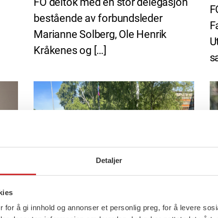
FO deltok med en stor delegasjon
F
bestående av forbundsleder
F
Marianne Solberg, Ole Henrik
U
Kråkenes og […]
s
Detaljer
kies
 for å gi innhold og annonser et personlig preg, for å levere sos
23 juni, 2026