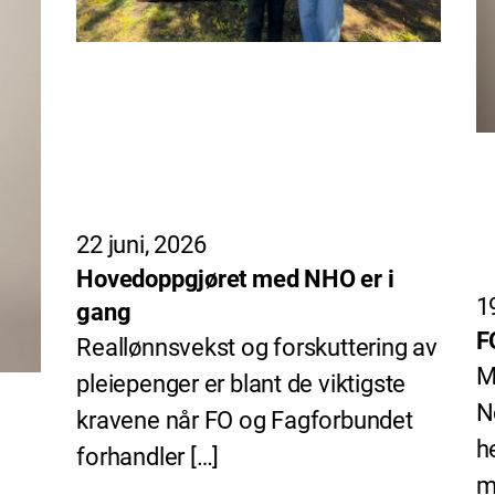
22 juni, 2026
Hovedoppgjøret med NHO er i
1
gang
F
Reallønnsvekst og forskuttering av
M
pleiepenger er blant de viktigste
N
kravene når FO og Fagforbundet
h
forhandler […]
m