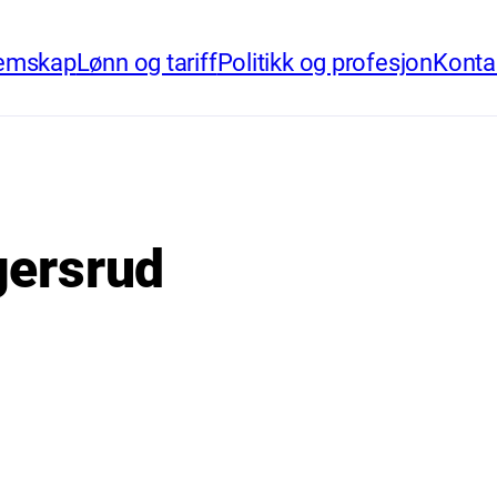
emskap
Lønn og tariff
Politikk og profesjon
Konta
gersrud