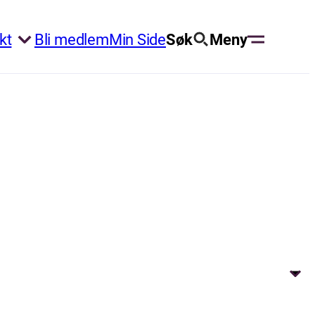
kt
Bli medlem
Min Side
Søk
Meny