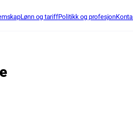
emskap
Lønn og tariff
Politikk og profesjon
Konta
e