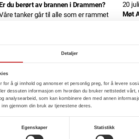
20 jul
Er du berørt av brannen i Drammen?
Møt A
Våre tanker går til alle som er rammet
av storbrannen i Krokstadelva i
Krokstadelva 17. […]
Detaljer
kies
 for å gi innhold og annonser et personlig preg, for å levere sos
deler dessuten informasjon om hvordan du bruker nettstedet vårt,
og analysearbeid, som kan kombinere den med annen informasjon d
 inn gjennom din bruk av tjenestene deres.
Egenskaper
Statistikk
6 juli, 2026