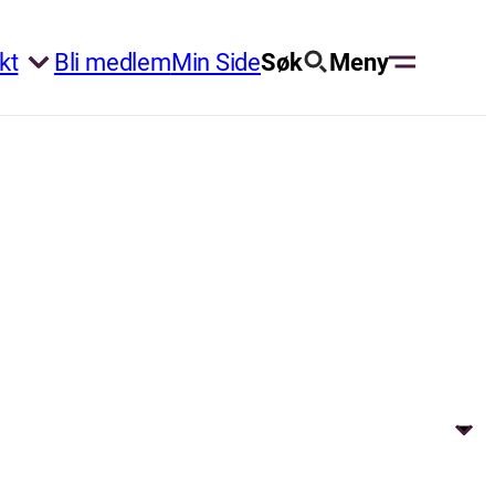
kt
Bli medlem
Min Side
Søk
Meny