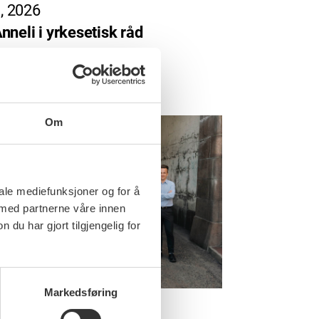
i, 2026
nneli i yrkesetisk råd
Om
iale mediefunksjoner og for å
 med partnerne våre innen
u har gjort tilgjengelig for
Markedsføring