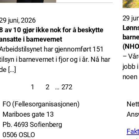
29 ju
29 juni, 2026
Lønns
8 av 10 gjør ikke nok for å beskytte
barne
ansatte i barnevernet
(NHO 
Arbeidstilsynet har gjennomført 151
– Vår
tilsyn i barnevernet i fjor og i år. Nå har
jobb 
de […]
noen 
1
2
…
272
FO (Fellesorganisasjonen)
Nett
Mariboes gate 13
Ansv
Pb. 4693 Sofienberg
Fakt
0506 OSLO