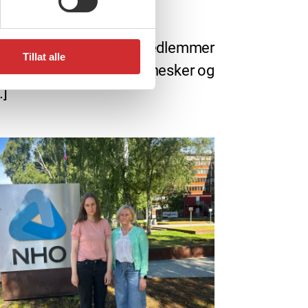
, 2026
sommer fra FO
eneste dag bidrar FO-medlemmer
Tillat alle
 gjøre en forskjell for mennesker og
…]