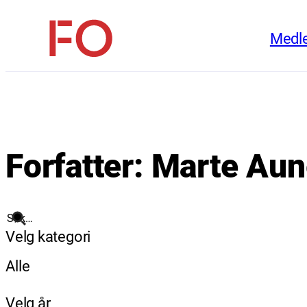
Hopp
Medl
til
FO
innhold
(Fellesorganisasjonen)
Forfatter:
Marte Aun
Søk
Velg kategori
Alle
Velg år