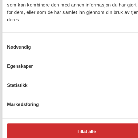
som kan kombinere den med annen informasjon du har gjort t
omsorg og asylmottak (NHO
for dem, eller som de har samlet inn gjennom din bruk av tje
453)
deres.
8 av 10 gjør ikke nok for å
Samtykkevalg
beskytte ansatte i
Nødvendig
barnevernet
Egenskaper
Lønnsoppgjøret for ansatte
Statistikk
innen barnevern, omsorg og
asylmottak (NHO 453) er i
gang
Markedsføring
1
2
…
272
Neste
Tillat alle