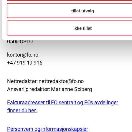
About us (English)
tillat utvalg
FO (Fellesorganisasjonen)
Mariboes gate 13
Ikke tillat
Pb. 4693 Sofienberg
0506 OSLO
kontor@fo.no
+47 919 19 916
Nettredaktør: nettredaktor@fo.no
Ansvarlig redaktør: Marianne Solberg
Fakturaadresser til FO sentralt og FOs avdelinger
finner du her.
Personvern og informasjonskapsler