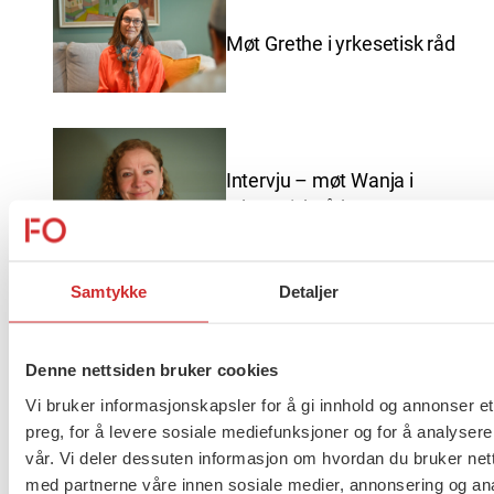
Møt Grethe i yrkesetisk råd
Intervju – møt Wanja i
yrkesetisk råd
Samtykke
Detaljer
God sommer fra FO
Denne nettsiden bruker cookies
Vi bruker informasjonskapsler for å gi innhold og annonser et
preg, for å levere sosiale mediefunksjoner og for å analysere
vår. Vi deler dessuten informasjon om hvordan du bruker nett
Brudd i lønnsoppgjøret for
med partnerne våre innen sosiale medier, annonsering og an
ansatte innen barnevern,