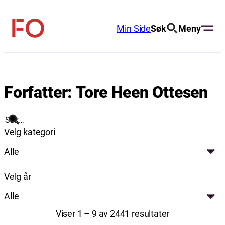
Hopp
til
Min Side
Søk
Meny
FO
innhold
(Fellesorganisasjonen)
Forfatter:
Tore Heen Ottesen
Søk
Velg kategori
Alle
Velg år
Alle
Viser 1 – 9 av 2441 resultater