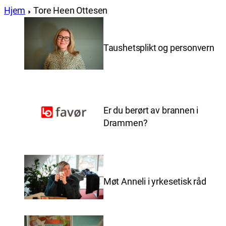
Hjem
Tore Heen Ottesen
Taushetsplikt og personvern
Er du berørt av brannen i
Drammen?
Møt Anneli i yrkesetisk råd