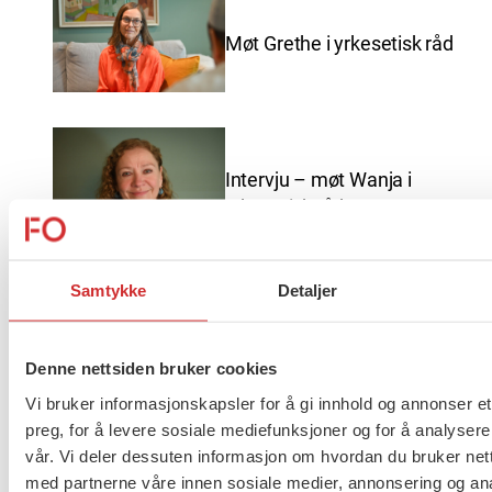
Møt Grethe i yrkesetisk råd
Intervju – møt Wanja i
yrkesetisk råd
Samtykke
Detaljer
God sommer fra FO
Denne nettsiden bruker cookies
Vi bruker informasjonskapsler for å gi innhold og annonser et
preg, for å levere sosiale mediefunksjoner og for å analysere
vår. Vi deler dessuten informasjon om hvordan du bruker nett
Brudd i lønnsoppgjøret for
med partnerne våre innen sosiale medier, annonsering og an
ansatte innen barnevern,