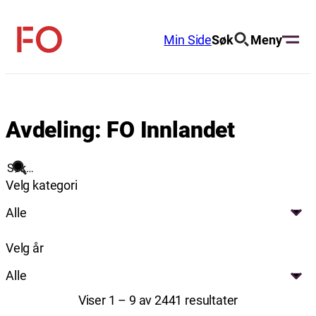
Hopp
til
Min Side
Søk
Meny
FO
innhold
(Fellesorganisasjonen)
Avdeling:
FO Innlandet
Søk
Velg kategori
Alle
Velg år
Alle
Viser 1 – 9 av 2441 resultater