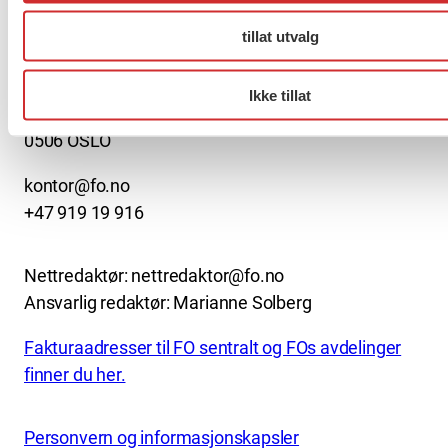
About us (English)
tillat utvalg
FO (Fellesorganisasjonen)
Mariboes gate 13
Ikke tillat
Pb. 4693 Sofienberg
0506 OSLO
kontor@fo.no
+47 919 19 916
Nettredaktør: nettredaktor@fo.no
Ansvarlig redaktør: Marianne Solberg
Fakturaadresser til FO sentralt og FOs avdelinger
finner du her.
Personvern og informasjonskapsler