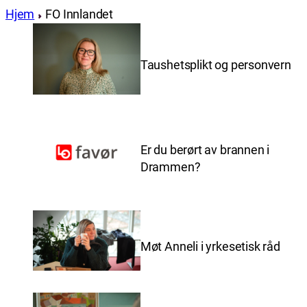
Hjem
FO Innlandet
Taushetsplikt og personvern
Er du berørt av brannen i
Drammen?
Møt Anneli i yrkesetisk råd