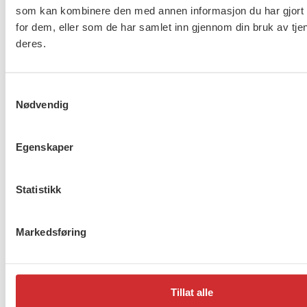
som kan kombinere den med annen informasjon du har gjort t
omsorg og asylmottak (NHO
for dem, eller som de har samlet inn gjennom din bruk av tje
453)
deres.
8 av 10 gjør ikke nok for å
Samtykkevalg
beskytte ansatte i
Nødvendig
barnevernet
Egenskaper
Lønnsoppgjøret for ansatte
Statistikk
innen barnevern, omsorg og
asylmottak (NHO 453) er i
gang
Markedsføring
1
2
…
272
Neste
Tillat alle