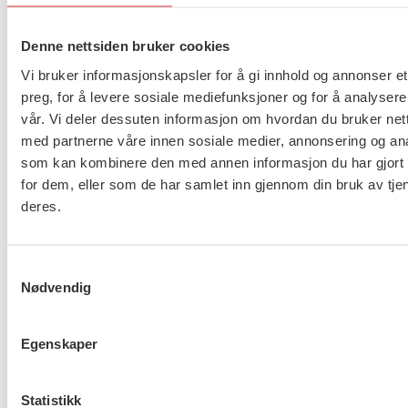
Publisert 10 januar, 2017
Denne nettsiden bruker cookies
Vi bruker informasjonskapsler for å gi innhold og annonser et
Innspillet finner du her
preg, for å levere sosiale mediefunksjoner og for å analysere
vår. Vi deler dessuten informasjon om hvordan du bruker nett
med partnerne våre innen sosiale medier, annonsering og an
som kan kombinere den med annen informasjon du har gjort t
About us (English)
for dem, eller som de har samlet inn gjennom din bruk av tje
deres.
FO (Fellesorganisasjonen)
Mariboes gate 13
Pb. 4693 Sofienberg
Samtykkevalg
0506 OSLO
Nødvendig
kontor@fo.no
Egenskaper
+47 919 19 916
Statistikk
Nettredaktør: nettredaktor@fo.no