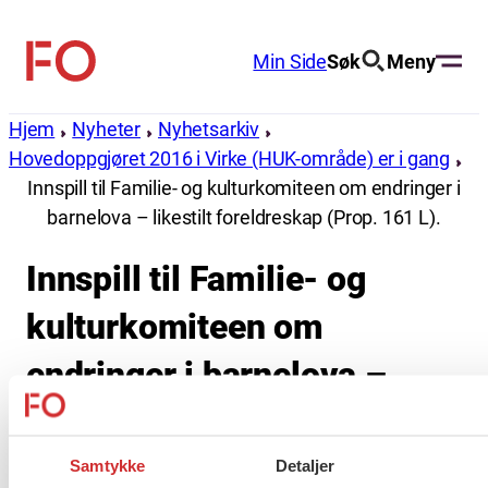
Hopp
til
Min Side
Søk
Meny
FO
innhold
(Fellesorganisasjonen)
Hjem
Nyheter
Nyhetsarkiv
Hovedoppgjøret 2016 i Virke (HUK-område) er i gang
Innspill til Familie- og kulturkomiteen om endringer i
barnelova – likestilt foreldreskap (Prop. 161 L).
Innspill til Familie- og
kulturkomiteen om
endringer i barnelova –
likestilt foreldreskap (Prop.
161 L).
Samtykke
Detaljer