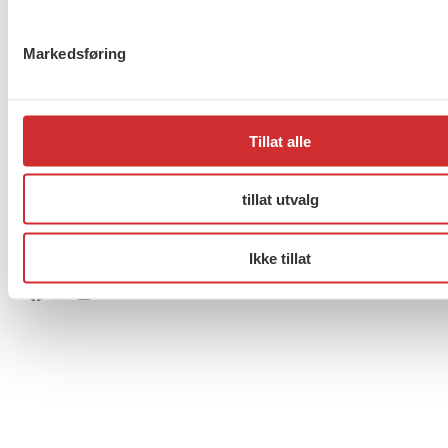
Ansvarlig redaktør: Marianne Solberg
Markedsføring
Fakturaadresser til FO sentralt og FOs avdelinger
finner du her.
Tillat alle
Personvern og informasjonskapsler
tillat utvalg
Til topp
Ikke tillat
Facebook
Twitter
Instagram