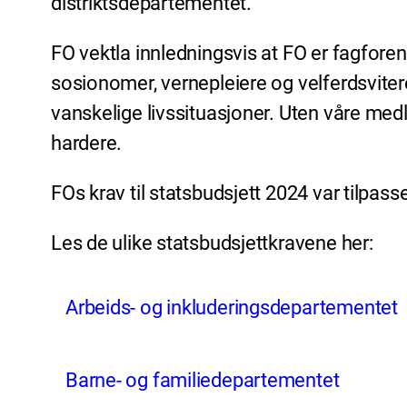
distriktsdepartementet.
FO vektla innledningsvis at FO er fagfore
sosionomer, vernepleiere og velferdsvite
vanskelige livssituasjoner. Uten våre me
hardere.
FOs krav til statsbudsjett 2024 var tilpa
Les de ulike statsbudsjettkravene her:
Arbeids- og inkluderingsdepartementet
Barne- og familiedepartementet