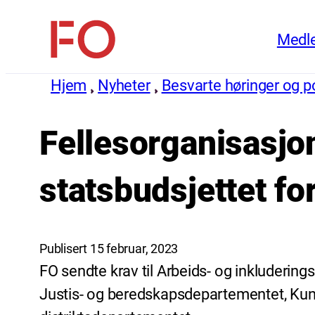
Hopp
Medl
til
FO
innhold
(Fellesorganisasjonen)
Hjem
Nyheter
Besvarte høringer og pol
Fellesorganisasjon
statsbudsjettet fo
Publisert 15 februar, 2023
FO sendte krav til Arbeids- og inkluderi
Justis- og beredskapsdepartementet, Kun