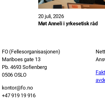
20 juli, 2026
Møt Anneli i yrkesetisk råd
FO (Fellesorganisasjonen)
Nett
Mariboes gate 13
Ansv
Pb. 4693 Sofienberg
Fakt
0506 OSLO
avde
kontor@fo.no
+47 919 19 916