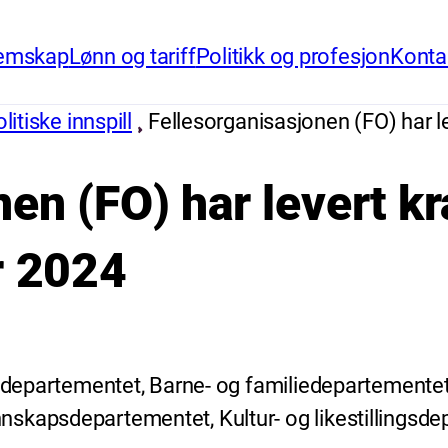
emskap
Lønn og tariff
Politikk og profesjon
Konta
itiske innspill
Fellesorganisasjonen (FO) har le
en (FO) har levert kra
r 2024
ngsdepartementet, Barne- og familiedepartement
nskapsdepartementet, Kultur- og likestillings