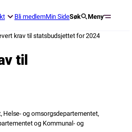
kt
Bli medlem
Min Side
Søk
Meny
vert krav til statsbudsjettet for 2024
v til
et, Helse- og omsorgsdepartementet,
departementet og Kommunal- og