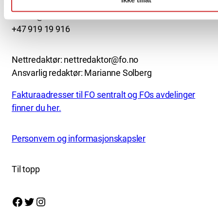
kontor@fo.no
+47 919 19 916
Nettredaktør: nettredaktor@fo.no
Ansvarlig redaktør: Marianne Solberg
Fakturaadresser til FO sentralt og FOs avdelinger
finner du her.
Personvern og informasjonskapsler
Til topp
Facebook
Twitter
Instagram