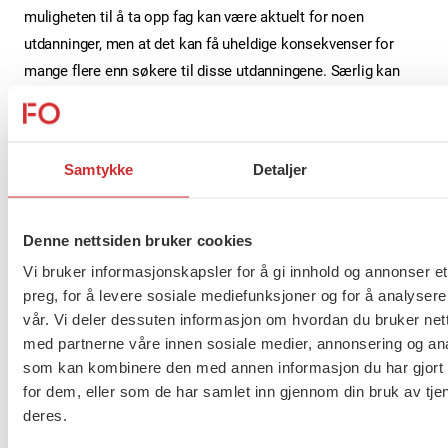
muligheten til å ta opp fag kan være aktuelt for noen
utdanninger, men at det kan få uheldige konsekvenser for
mange flere enn søkere til disse utdanningene. Særlig kan
det gjelde unge som av ulike grunner går ut med svært svake
karakterer og derfor ikke er forberedt på kravene som stilles i
høyere utdanning.
Samtykke
Detaljer
Du kan lese hele høringssvaret her
Denne nettsiden bruker cookies
Flere saker
Se alle
Vi bruker informasjonskapsler for å gi innhold og annonser et
preg, for å levere sosiale mediefunksjoner og for å analysere
vår. Vi deler dessuten informasjon om hvordan du bruker nett
med partnerne våre innen sosiale medier, annonsering og an
som kan kombinere den med annen informasjon du har gjort t
Taushetsplikt og personvern
for dem, eller som de har samlet inn gjennom din bruk av tje
deres.