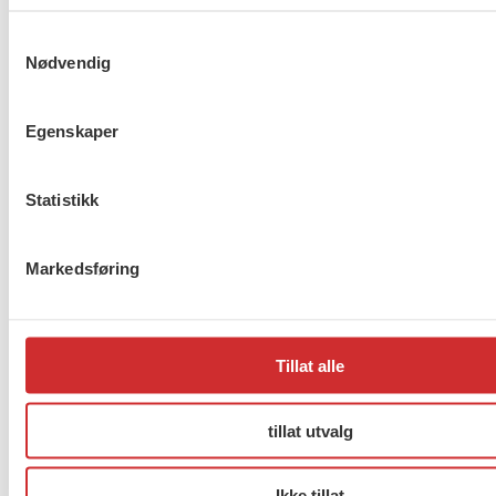
Samtykkevalg
Er du berørt av brannen i
Nødvendig
Drammen?
Egenskaper
Statistikk
Møt Anneli i yrkesetisk råd
Markedsføring
About us (English)
Tillat alle
FO (Fellesorganisasjonen)
Mariboes gate 13
tillat utvalg
Pb. 4693 Sofienberg
0506 OSLO
Ikke tillat