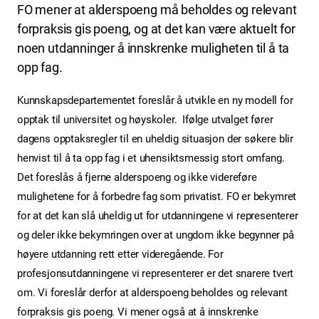
FO mener at alderspoeng må beholdes og relevant
forpraksis gis poeng, og at det kan være aktuelt for
noen utdanninger å innskrenke muligheten til å ta
opp fag.
Kunnskapsdepartementet foreslår å utvikle en ny modell for
opptak til universitet og høyskoler. Ifølge utvalget fører
dagens opptaksregler til en uheldig situasjon der søkere blir
henvist til å ta opp fag i et uhensiktsmessig stort omfang.
Det foreslås å fjerne alderspoeng og ikke videreføre
mulighetene for å forbedre fag som privatist. FO er bekymret
for at det kan slå uheldig ut for utdanningene vi representerer
og deler ikke bekymringen over at ungdom ikke begynner på
høyere utdanning rett etter videregående. For
profesjonsutdanningene vi representerer er det snarere tvert
om.
Vi foreslår derfor at alderspoeng beholdes og relevant
forpraksis gis poeng. Vi mener også at å innskrenke