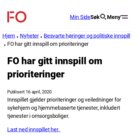
Hopp
til
Min Side
Søk
Meny
FO
innhold
(Fellesorganisasjonen)
Hjem
Nyheter
Besvarte høringer og politiske innspill
FO har gitt innspill om prioriteringer
FO har gitt innspill om
prioriteringer
Publisert 16 april, 2020
Innspillet gjelder prioriteringer og veiledninger for
sykehjem og hjemmebaserte tjenester, inkludert
tjenester i omsorgsboliger.
Last ned innspillet her.