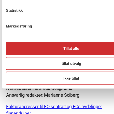
Statistikk
About us (English)
Markedsføring
FO (Fellesorganisasjonen)
Mariboes gate 13
Pb. 4693 Sofienberg
Tillat alle
0506 OSLO
tillat utvalg
kontor@fo.no
+47 919 19 916
Ikke tillat
Nettredaktør: nettredaktor@fo.no
Ansvarlig redaktør: Marianne Solberg
Fakturaadresser til FO sentralt og FOs avdelinger
finner du her.