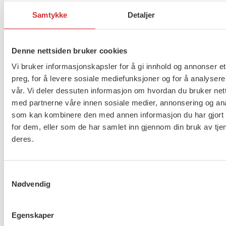
ut
Samtykke
Detaljer
Flere saker
på
Se alle
Denne nettsiden bruker cookies
Vi bruker informasjonskapsler for å gi innhold og annonser et
Taushetsplikt og personvern
preg, for å levere sosiale mediefunksjoner og for å analysere
vår. Vi deler dessuten informasjon om hvordan du bruker nett
med partnerne våre innen sosiale medier, annonsering og an
som kan kombinere den med annen informasjon du har gjort t
for dem, eller som de har samlet inn gjennom din bruk av tje
Er du berørt av brannen i
deres.
Drammen?
Samtykkevalg
Nødvendig
Møt Anneli i yrkesetisk råd
Egenskaper