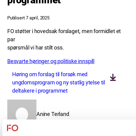
programmet
Publisert 7 april, 2025
FO støtter i hovedsak forslaget, men formidlet et
par
spørsmål vi har stilt oss.
Besvarte høringer og politiske innspill
Høring om forslag til forsøk med
ungdomsprogram og ny statlig ytelse til
deltakere i programmet
Anine Terland
Lagt
1 år siden
Sist oppdatert:
21 mai, 2025 11:49