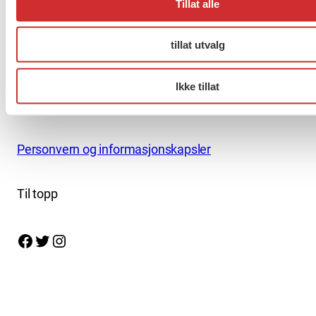
Tillat alle
Nettredaktør: nettredaktor@fo.no
tillat utvalg
Ansvarlig redaktør: Marianne Solberg
Fakturaadresser til FO sentralt og FOs avdelinger
Ikke tillat
finner du her.
Personvern og informasjonskapsler
Til topp
Facebook
Twitter
Instagram