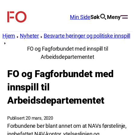
Hopp
til
Min Side
Søk
Meny
FO
innhold
(Fellesorganisasjonen)
Hjem
Nyheter
Besvarte høringer og politiske innspill
FO og Fagforbundet med innspill til
Arbeidsdepartementet
FO og Fagforbundet med
innspill til
Arbeidsdepartementet
Publisert 20 mars, 2020
Forbundene ber blant annet om at NAVs førstelinje,
innbefattet NAV-kontor, ytelseslinjen og