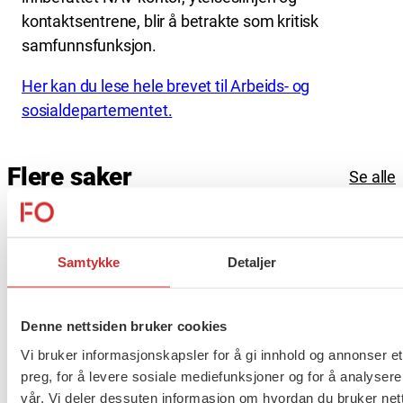
kontaktsentrene, blir å betrakte som kritisk
samfunnsfunksjon.
Her kan du lese hele brevet til Arbeids- og
sosialdepartementet.
Flere saker
Se alle
Samtykke
Detaljer
Taushetsplikt og personvern
Denne nettsiden bruker cookies
Vi bruker informasjonskapsler for å gi innhold og annonser et
preg, for å levere sosiale mediefunksjoner og for å analysere
Er du berørt av brannen i
vår. Vi deler dessuten informasjon om hvordan du bruker nett