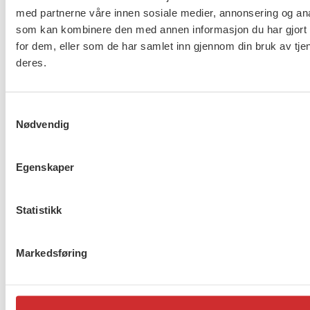
Drammen?
med partnerne våre innen sosiale medier, annonsering og an
som kan kombinere den med annen informasjon du har gjort t
for dem, eller som de har samlet inn gjennom din bruk av tje
deres.
Møt Anneli i yrkesetisk råd
Samtykkevalg
Nødvendig
About us (English)
Egenskaper
FO (Fellesorganisasjonen)
Statistikk
Mariboes gate 13
Pb. 4693 Sofienberg
0506 OSLO
Markedsføring
kontor@fo.no
+47 919 19 916