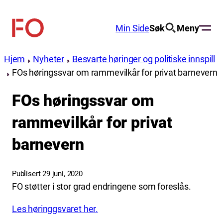
Hopp
til
Min Side
Søk
Meny
FO
innhold
(Fellesorganisasjonen)
Hjem
Nyheter
Besvarte høringer og politiske innspill
FOs høringssvar om rammevilkår for privat barnevern
FOs høringssvar om
rammevilkår for privat
barnevern
Publisert 29 juni, 2020
FO støtter i stor grad endringene som foreslås.
Les høringgsvaret her.