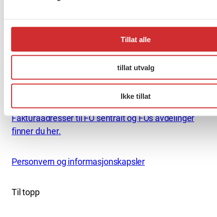
Pb. 4693 Sofienberg
0506 OSLO
kontor@fo.no
Tillat alle
+47 919 19 916
tillat utvalg
Nettredaktør: nettredaktor@fo.no
Ansvarlig redaktør: Marianne Solberg
Ikke tillat
Fakturaadresser til FO sentralt og FOs avdelinger
finner du her.
Personvern og informasjonskapsler
Til topp