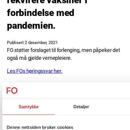
rekvirere vaksiner i
forbindelse med
pandemien.
Publisert 2 desember, 2021
FO støtter forslaget til forlenging, men påpeker det
også må gjelde vernepleiere.
Les FOs høringssvar her.
Flere saker
Se alle
Samtykke
Detaljer
Taushetsplikt og personvern
Denne nettsiden bruker cookies