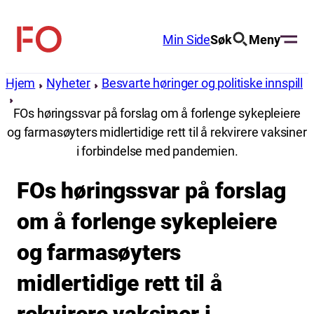
Hopp
til
Min Side
Søk
Meny
FO
innhold
(Fellesorganisasjonen)
Hjem
Nyheter
Besvarte høringer og politiske innspill
FOs høringssvar på forslag om å forlenge sykepleiere
og farmasøyters midlertidige rett til å rekvirere vaksiner
i forbindelse med pandemien.
FOs høringssvar på forslag
om å forlenge sykepleiere
og farmasøyters
midlertidige rett til å