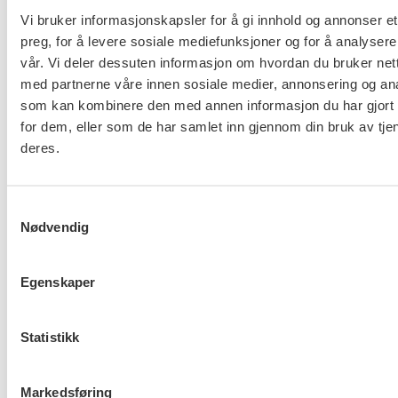
Vi bruker informasjonskapsler for å gi innhold og annonser et
preg, for å levere sosiale mediefunksjoner og for å analysere
vår. Vi deler dessuten informasjon om hvordan du bruker nett
med partnerne våre innen sosiale medier, annonsering og an
Er du berørt av brannen i
som kan kombinere den med annen informasjon du har gjort t
Drammen?
for dem, eller som de har samlet inn gjennom din bruk av tje
deres.
Møt Anneli i yrkesetisk råd
Samtykkevalg
Nødvendig
Egenskaper
About us (English)
Statistikk
FO (Fellesorganisasjonen)
Mariboes gate 13
Markedsføring