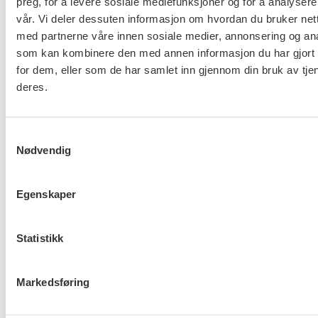
preg, for å levere sosiale mediefunksjoner og for å analysere
Er du berørt av brannen i
vår. Vi deler dessuten informasjon om hvordan du bruker nett
med partnerne våre innen sosiale medier, annonsering og an
Drammen?
som kan kombinere den med annen informasjon du har gjort t
for dem, eller som de har samlet inn gjennom din bruk av tje
deres.
Møt Anneli i yrkesetisk råd
Samtykkevalg
Nødvendig
Egenskaper
About us (English)
FO (Fellesorganisasjonen)
Statistikk
Mariboes gate 13
Pb. 4693 Sofienberg
Markedsføring
0506 OSLO