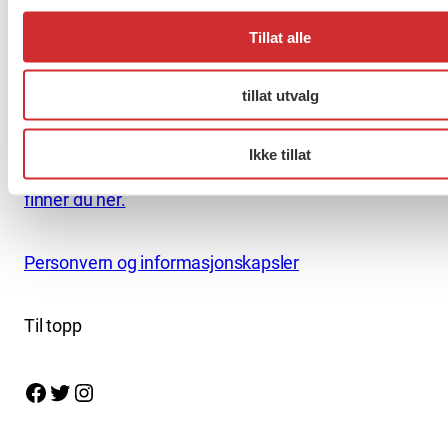
kontor@fo.no
+47 919 19 916
Tillat alle
tillat utvalg
Nettredaktør: nettredaktor@fo.no
Ansvarlig redaktør: Marianne Solberg
Ikke tillat
Fakturaadresser til FO sentralt og FOs avdelinger
finner du her.
Personvern og informasjonskapsler
Til topp
Facebook
Twitter
Instagram