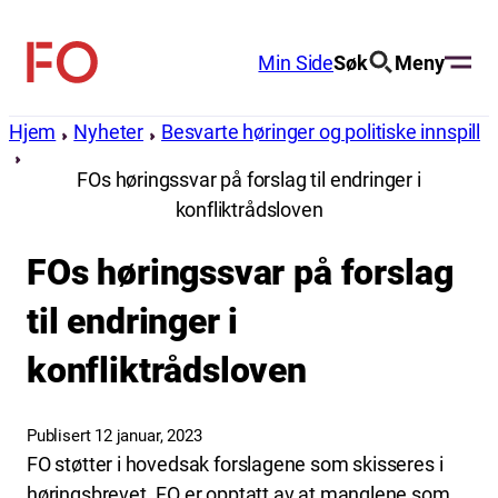
Hopp
til
Min Side
Søk
Meny
FO
innhold
(Fellesorganisasjonen)
Hjem
Nyheter
Besvarte høringer og politiske innspill
FOs høringssvar på forslag til endringer i
konfliktrådsloven
FOs høringssvar på forslag
til endringer i
konfliktrådsloven
Publisert 12 januar, 2023
FO støtter i hovedsak forslagene som skisseres i
høringsbrevet. FO er opptatt av at manglene som