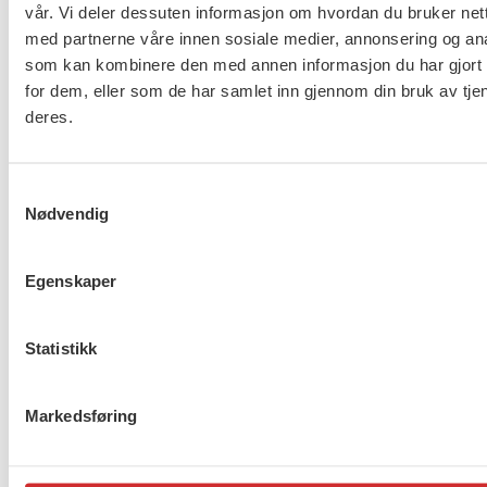
Er du berørt av brannen i
vår. Vi deler dessuten informasjon om hvordan du bruker nett
Drammen?
med partnerne våre innen sosiale medier, annonsering og an
som kan kombinere den med annen informasjon du har gjort t
for dem, eller som de har samlet inn gjennom din bruk av tje
deres.
Møt Anneli i yrkesetisk råd
Samtykkevalg
Nødvendig
Egenskaper
About us (English)
FO (Fellesorganisasjonen)
Statistikk
Mariboes gate 13
Pb. 4693 Sofienberg
Markedsføring
0506 OSLO
kontor@fo.no