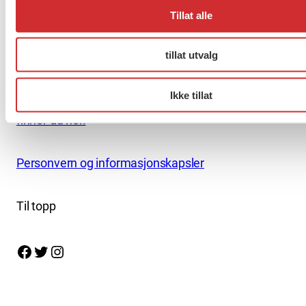
+47 919 19 916
Tillat alle
Nettredaktør: nettredaktor@fo.no
tillat utvalg
Ansvarlig redaktør: Marianne Solberg
Ikke tillat
Fakturaadresser til FO sentralt og FOs avdelinger
finner du her.
Personvern og informasjonskapsler
Til topp
Facebook
Twitter
Instagram