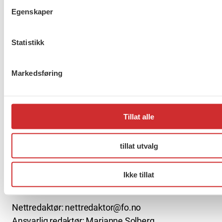
Egenskaper
Møt Anneli i yrkesetisk råd
Statistikk
Markedsføring
About us (English)
FO (Fellesorganisasjonen)
Mariboes gate 13
Tillat alle
Pb. 4693 Sofienberg
0506 OSLO
tillat utvalg
kontor@fo.no
Ikke tillat
+47 919 19 916
Nettredaktør: nettredaktor@fo.no
Ansvarlig redaktør: Marianne Solberg