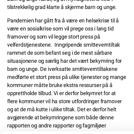
tilstrekkelig grad klarte å skjerme barn og unge.
Pandemien har gått fra å være en helsekrise til å
være en sosialkrise som vil prege oss i lang tid
framover og som vil legge stort press på
velferdstjenestene. Inngripende smitteverntiltak
rammet de som befant seg i de mest sårbare
situasjonene og særlig har det vært bekymring for
barn og unge. De iverksatte smitteverntiltakene
medførte et stort press på ulike tjenester og mange
kommuner måtte bruke ekstra ressurser på å
opprettholde tilbud. Vi er derfor bekymret for at
flere kommuner vil ha store utfordringer framover
og at de må kutte i ulike tiltak. Det er derfor helt
avgjørende at bekymringene som både denne
rapporten og andre rapporter og fagmiljøer
dokumenterer, blir fulgt opp politisk.