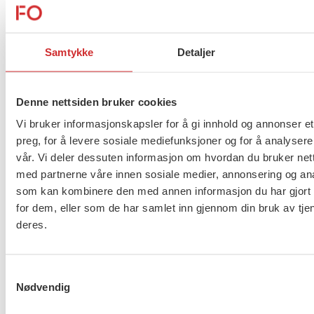
Les hele høringssvaret her.
Samtykke
Detaljer
Flere saker
Se alle
Denne nettsiden bruker cookies
Vi bruker informasjonskapsler for å gi innhold og annonser et
preg, for å levere sosiale mediefunksjoner og for å analysere
Taushetsplikt og personvern
vår. Vi deler dessuten informasjon om hvordan du bruker nett
med partnerne våre innen sosiale medier, annonsering og an
som kan kombinere den med annen informasjon du har gjort t
for dem, eller som de har samlet inn gjennom din bruk av tje
deres.
Er du berørt av brannen i
Drammen?
Samtykkevalg
Nødvendig