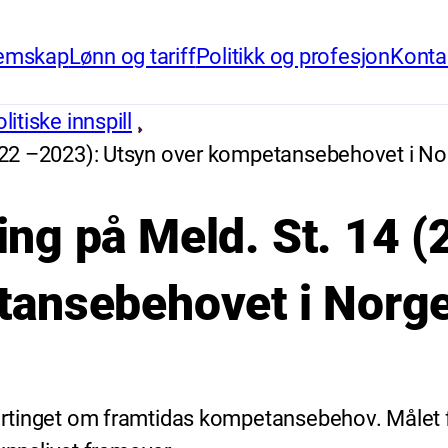
emskap
Lønn og tariff
Politikk og profesjon
Konta
itiske innspill
 (2022 –2023): Utsyn over kompetansebehovet i N
øring på Meld. St. 14
tansebehovet i Norg
tortinget om framtidas kompetansebehov. Målet f