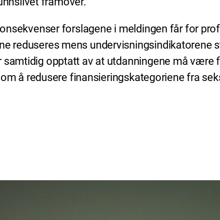
nnslivet framover.
e konsekvenser forslagene i meldingen får for pr
ne reduseres mens undervisningsindikatorene styr
r samtidig opptatt av at utdanningene må være f
t om å redusere finansieringskategoriene fra seks 