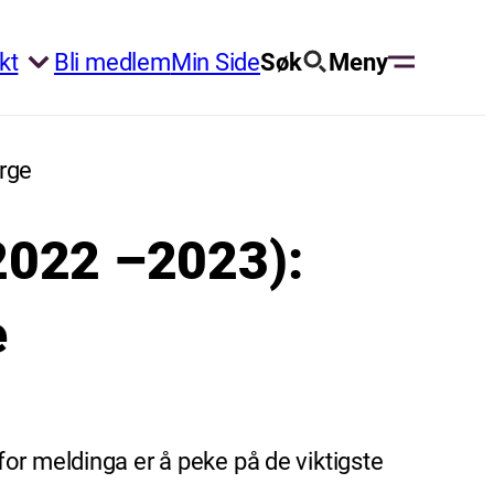
kt
Bli medlem
Min Side
Søk
Meny
orge
 (2022 –2023):
e
or meldinga er å peke på de viktigste