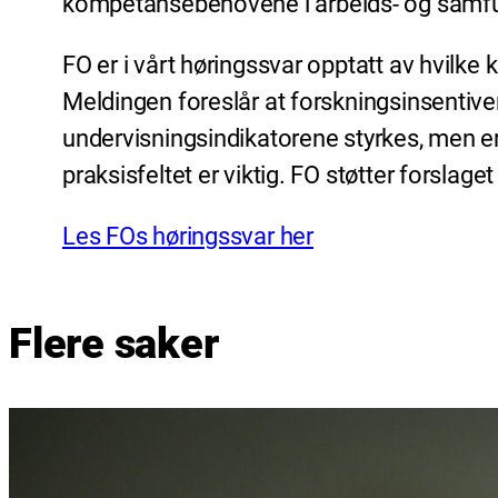
kompetansebehovene i arbeids- og samfu
FO er i vårt høringssvar opptatt av hvilk
Meldingen foreslår at forskningsinsentive
undervisningsindikatorene styrkes, men e
praksisfeltet er viktig. FO støtter forslage
Les FOs høringssvar her
Flere saker