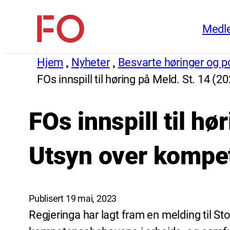
Hopp
Medl
til
FO
innhold
(Fellesorganisasjonen)
Hjem
Nyheter
Besvarte høringer og pol
FOs innspill til høring på Meld. St. 14
FOs innspill til h
Utsyn over kompe
Publisert 19 mai, 2023
Regjeringa har lagt fram en melding til S