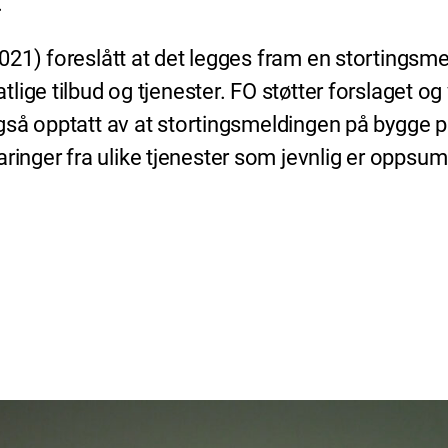
.
21) foreslått at det legges fram en stortingsme
ge tilbud og tjenester. FO støtter forslaget og vi
gså opptatt av at stortingsmeldingen på bygge
nger fra ulike tjenester som jevnlig er oppsu