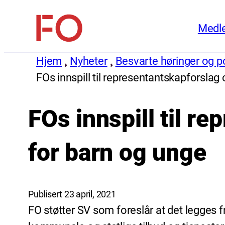
Hopp
Medl
til
FO
innhold
(Fellesorganisasjonen)
Hjem
Nyheter
Besvarte høringer og pol
FOs innspill til representantskapforslag
FOs innspill til r
for barn og unge
Publisert 23 april, 2021
FO støtter SV som foreslår at det legges 