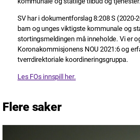
kommunale og statlige tilbud og tjenester
SV har i dokumentforslag 8:208 S (2020-20
barn og unges viktigste kommunale og statli
stortingsmeldingen må inneholde. Vi er o
Koronakommisjonens NOU 2021:6 og erfari
tverrdirektoriale koordineringsgruppa.
Les FOs innspill her.
Flere saker