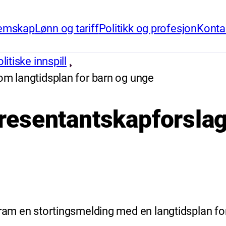
emskap
Lønn og tariff
Politikk og profesjon
Konta
itiske innspill
 om langtidsplan for barn og unge
epresentantskapforsla
fram en stortingsmelding med en langtidsplan for