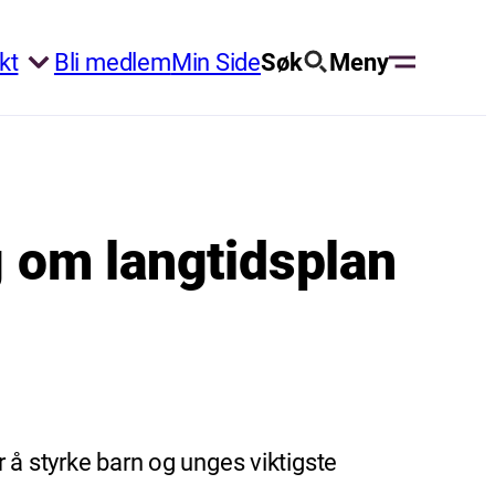
kt
Bli medlem
Min Side
Søk
Meny
g om langtidsplan
 å styrke barn og unges viktigste