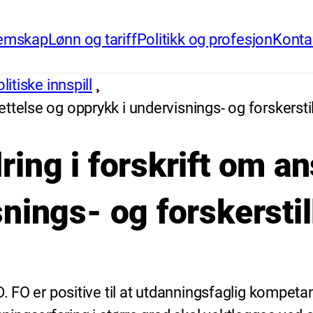
emskap
Lønn og tariff
Politikk og profesjon
Konta
itiske innspill
ttelse og opprykk i undervisnings- og forskerstil
ing i forskrift om an
nings- og forskerstil
D. FO er positive til at utdanningsfaglig kompet