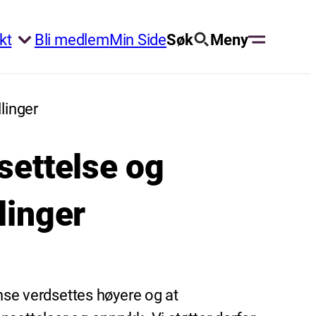
kt
Bli medlem
Min Side
Søk
Meny
linger
settelse og
linger
anse verdsettes høyere og at