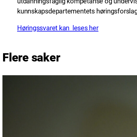
utdanningsfaglig kompetanse og undervisni
kunnskapsdepartementets høringsforslag om
Høringssvaret kan leses her
Flere saker