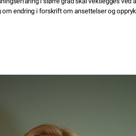
ngserfaring i større grad skal vektlegges ved an
 endring i forskrift om ansettelser og opprykk i