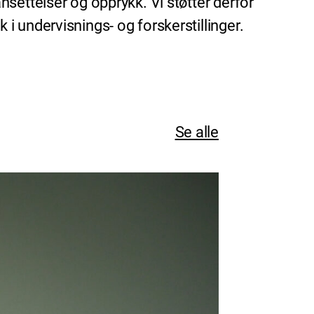
settelser og opprykk. Vi støtter derfor
 undervisnings- og forskerstillinger.
Se alle