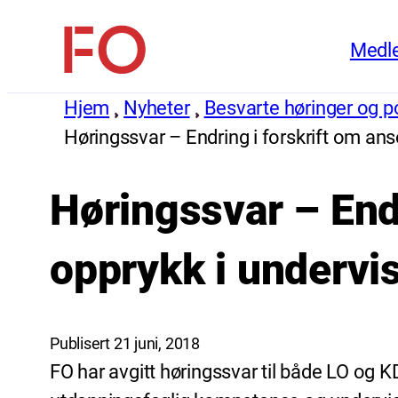
Hopp
Medl
til
FO
innhold
(Fellesorganisasjonen)
Hjem
Nyheter
Besvarte høringer og pol
Høringssvar – Endring i forskrift om anse
Høringssvar – Endr
opprykk i undervis
Publisert 21 juni, 2018
FO har avgitt høringssvar til både LO og K