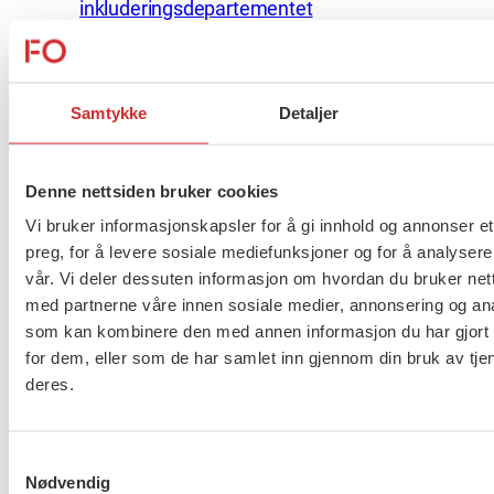
inkluderingsdepartementet
FOs innspill til Kommunal- og
distriktsdepartementet
FOs innspill til KS
Samtykke
Detaljer
Flere saker
Se alle
Denne nettsiden bruker cookies
Vi bruker informasjonskapsler for å gi innhold og annonser et
preg, for å levere sosiale mediefunksjoner og for å analysere
vår. Vi deler dessuten informasjon om hvordan du bruker nett
Taushetsplikt og personvern
med partnerne våre innen sosiale medier, annonsering og an
som kan kombinere den med annen informasjon du har gjort t
for dem, eller som de har samlet inn gjennom din bruk av tje
deres.
Er du berørt av brannen i
Drammen?
Samtykkevalg
Nødvendig