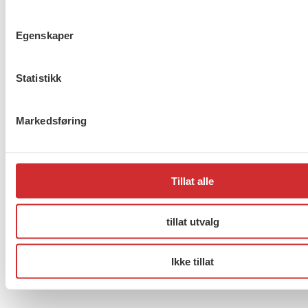
Egenskaper
Møt Anneli i yrkesetisk råd
Statistikk
Markedsføring
About us (English)
FO (Fellesorganisasjonen)
Tillat alle
Mariboes gate 13
Pb. 4693 Sofienberg
tillat utvalg
0506 OSLO
kontor@fo.no
Ikke tillat
+47 919 19 916