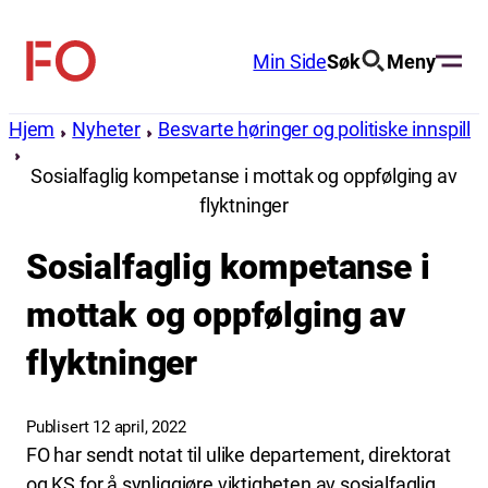
Hopp
til
Min Side
Søk
Meny
FO
innhold
(Fellesorganisasjonen)
Hjem
Nyheter
Besvarte høringer og politiske innspill
Sosialfaglig kompetanse i mottak og oppfølging av
flyktninger
Sosialfaglig kompetanse i
mottak og oppfølging av
flyktninger
Publisert 12 april, 2022
FO har sendt notat til ulike departement, direktorat
og KS for å synliggjøre viktigheten av sosialfaglig