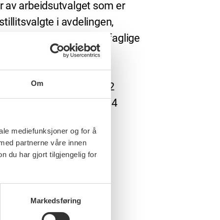
r av arbeidsutvalget som er
stillitsvalgte i avdelingen,
ederne av de profesjonsfaglige
ene, ytterligere 4
emedlemmer samt
Om
styrerepresentanten og 2
ntrepresentanter. Det er 4
epresentanter i styret.
iale mediefunksjoner og for å
 med partnerne våre innen
u har gjort tilgjengelig for
Markedsføring