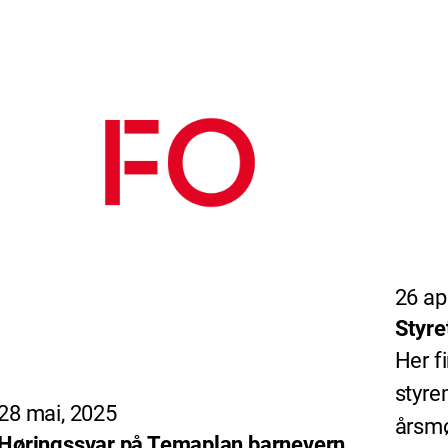
26 apr
Styre
Her f
styre
28 mai, 2025
årsmø
Høringssvar på Temaplan barnevern