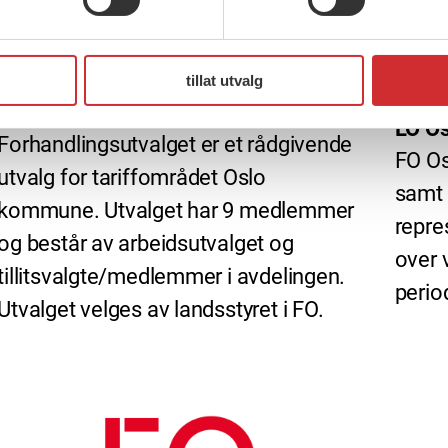
28 mai, 2019
tillat utvalg
28 ma
Forhandlingsutvalget i FO Oslo
LO Os
Forhandlingsutvalget er et rådgivende
FO Os
utvalg for tariffområdet Oslo
samt 
kommune. Utvalget har 9 medlemmer
repre
og består av arbeidsutvalget og
over 
tillitsvalgte/medlemmer i avdelingen.
perio
Utvalget velges av landsstyret i FO.