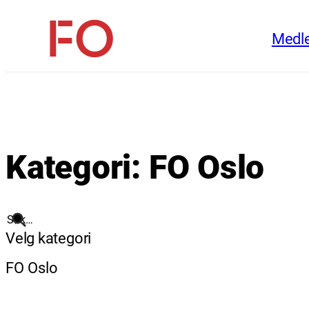
Hopp
Medl
til
FO
innhold
(Fellesorganisasjonen)
Kategori:
FO Oslo
Søk
Velg kategori
FO Oslo