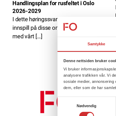
Handlingsplan for rusfeltet i Oslo
2026-2029
I dette høringssvaret vil vi gi våre
innspill på disse områdene. I arbeidet
med vårt […]
Samtykke
Denne nettsiden bruker coo
Vi bruker informasjonskapsler
analysere trafikken vår. Vi 
sosiale medier, annonsering 
dem, eller som de har samlet
Samtykkevalg
Nødvendig