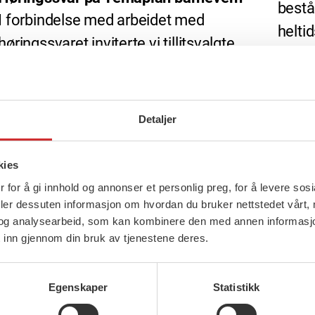
bestå
I forbindelse med arbeidet med
heltid
høringssvaret inviterte vi tillitsvalgte
nestl
og medlemmer til et innspillsmøte den
utvalg
[…]
styr
Detaljer
lands
stude
kies
varar
 for å gi innhold og annonser et personlig preg, for å levere sos
deler dessuten informasjon om hvordan du bruker nettstedet vårt,
og analysearbeid, som kan kombinere den med annen informasjon d
 inn gjennom din bruk av tjenestene deres.
Egenskaper
Statistikk