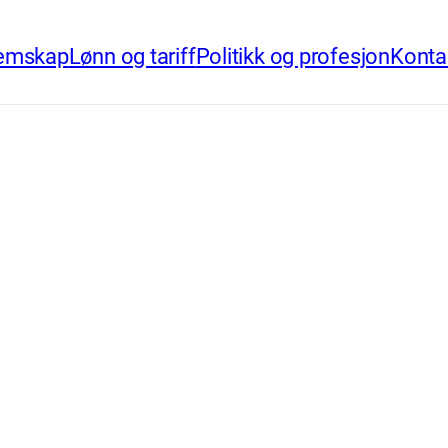
emskap
Lønn og tariff
Politikk og profesjon
Konta