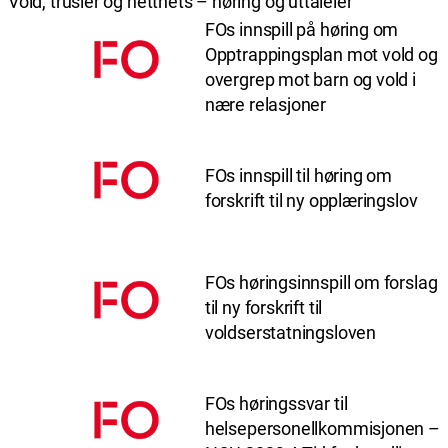
Vold, trusler og netthets – høring og uttaleler
FOs innspill på høring om
Opptrappingsplan mot vold og
overgrep mot barn og vold i
nære relasjoner
FOs innspill til høring om
forskrift til ny opplæringslov
FOs høringsinnspill om forslag
til ny forskrift til
voldserstatningsloven
FOs høringssvar til
helsepersonellkommisjonen –