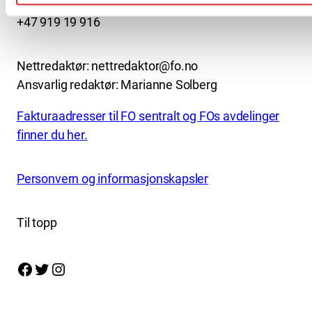
kontor@fo.no
+47 919 19 916
Nettredaktør: nettredaktor@fo.no
Ansvarlig redaktør: Marianne Solberg
Fakturaadresser til FO sentralt og FOs avdelinger
finner du her.
Personvern og informasjonskapsler
Til topp
Facebook
Twitter
Instagram