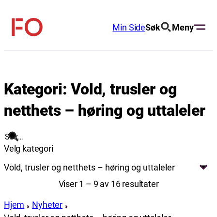
Hopp
til
Min Side
Søk
Meny
FO
innhold
(Fellesorganisasjonen)
Kategori:
Vold, trusler og
netthets – høring og uttaleler
Søk
Velg kategori
Vold, trusler og netthets – høring og uttaleler
Viser 1 – 9 av 16 resultater
Hjem
Nyheter