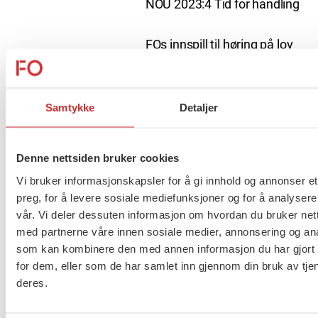
NOU 2023:4 Tid for handling
FOs innspill til høring på lov
om grunnskoleopplæringa og
den vidaregåande opplæringa
(opplæringslova)
Samtykke
Detaljer
FOs høringsuttalelse på
ytringsfrihetskommisjonens
Denne nettsiden bruker cookies
utredning
Vi bruker informasjonskapsler for å gi innhold og annonser et
preg, for å levere sosiale mediefunksjoner og for å analysere
vår. Vi deler dessuten informasjon om hvordan du bruker nett
med partnerne våre innen sosiale medier, annonsering og an
FOs høringssvar om ny
som kan kombinere den med annen informasjon du har gjort t
sikkerhetsstrategi
for dem, eller som de har samlet inn gjennom din bruk av tje
deres.