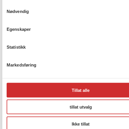
FOs innspill til en Ap-ledet
Samtykkevalg
regjering
Nødvendig
Egenskaper
FOs høringssvar på nytt
forslag om ny lov om
voldsoffererstatning
Statistikk
1
2
Neste
Markedsføring
About us (English)
Tillat alle
FO (Fellesorganisasjonen)
Mariboes gate 13
tillat utvalg
Pb. 4693 Sofienberg
0506 OSLO
Ikke tillat