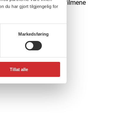
ye pensjonsavtalen. Se filmene
u har gjort tilgjengelig for
Markedsføring
Tillat alle