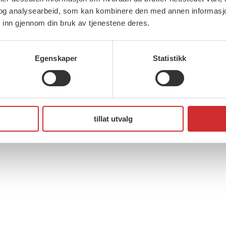
den n
her. Vi streamer fra klokken 11!
og analysearbeid, som kan kombinere den med annen informasjon d
her.
 inn gjennom din bruk av tjenestene deres.
Egenskaper
Statistikk
tillat utvalg