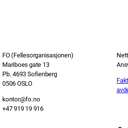
FO (Fellesorganisasjonen)
Nett
Mariboes gate 13
Ansv
Pb. 4693 Sofienberg
Fakt
0506 OSLO
avde
kontor@fo.no
+47 919 19 916