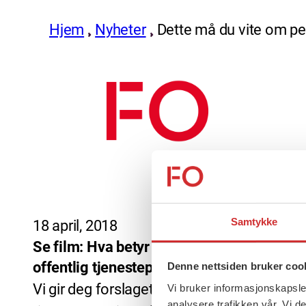
Hjem
Nyheter
Dette må du vite om p
Samtykke
18 april, 2018
Se film: Hva betyr forslaget til ny
offentlig tjenestepensjon for deg?
Denne nettsiden bruker coo
Vi gir deg forslaget til ny offentlig
Vi bruker informasjonskapsler
analysere trafikken vår. Vi 