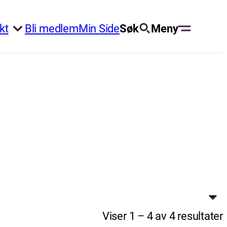
kt
Bli medlem
Min Side
Søk
Meny
Viser 1 – 4 av 4 resultater