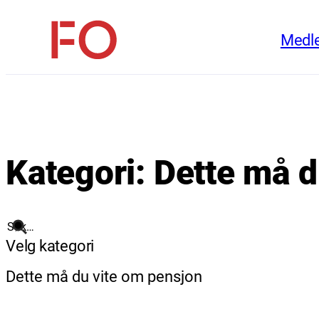
Hopp
Medl
til
FO
innhold
(Fellesorganisasjonen)
Kategori:
Dette må d
Søk
Velg kategori
Dette må du vite om pensjon