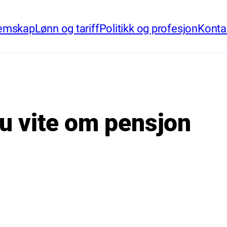
emskap
Lønn og tariff
Politikk og profesjon
Konta
u vite om pensjon