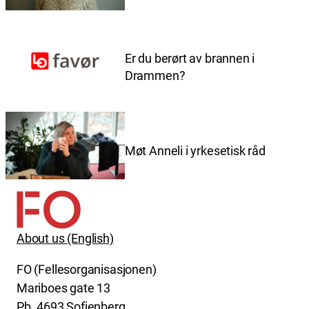
Er du berørt av brannen i
Drammen?
Møt Anneli i yrkesetisk råd
About us (English)
FO (Fellesorganisasjonen)
Mariboes gate 13
Pb. 4693 Sofienberg