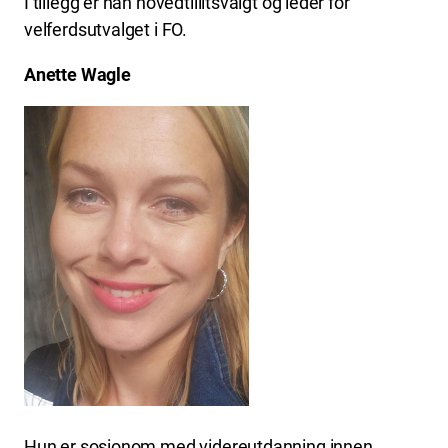
I tillegg er han hovedtillitsvalgt og leder for
velferdsutvalget i FO.
Anette Wagle
Hun er sosionom med videreutdanning innen