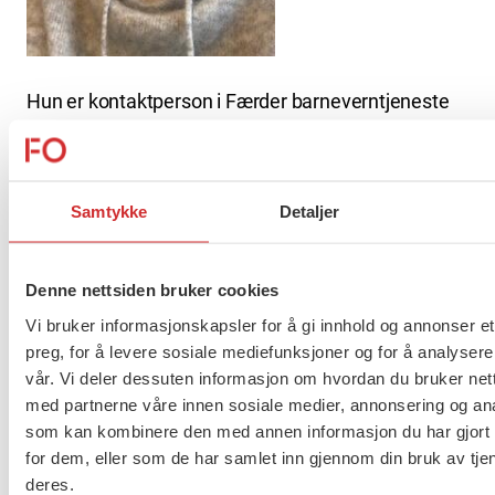
Hun er kontaktperson i Færder barneverntjeneste
og er utdannet barnevernspedagog med
videreutdanning i psykisk helse. Hun er også
godkjent veileder, medlem i FO og tillitsvalgt.
Samtykke
Detaljer
Camilla Hopen
Denne nettsiden bruker cookies
Vi bruker informasjonskapsler for å gi innhold og annonser et
preg, for å levere sosiale mediefunksjoner og for å analysere
vår. Vi deler dessuten informasjon om hvordan du bruker nett
med partnerne våre innen sosiale medier, annonsering og an
som kan kombinere den med annen informasjon du har gjort t
for dem, eller som de har samlet inn gjennom din bruk av tje
deres.