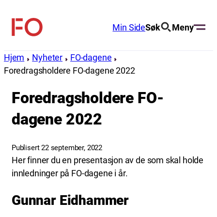
Hopp
til
Min Side
Søk
Meny
FO
innhold
(Fellesorganisasjonen)
Hjem
Nyheter
FO-dagene
Foredragsholdere FO-dagene 2022
Foredragsholdere FO-
dagene 2022
Publisert 22 september, 2022
Her finner du en presentasjon av de som skal holde
innledninger på FO-dagene i år.
Gunnar Eidhammer