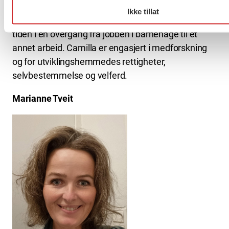
barnehage og på sykehjem. Hun bor nå i et
Ikke tillat
borettslag hvor hun eier sin egen bolig og er for
tiden i en overgang fra jobben i barnehage til et
annet arbeid. Camilla er engasjert i medforskning
og for utviklingshemmedes rettigheter,
selvbestemmelse og velferd.
Marianne Tveit