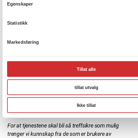
Egenskaper
De kommunale sosiale tjenestene er en del av Nav-
Statistikk
kontorene. Hvilken plass og rolle har de sosiale
tjenestene i Nav, og hvordan kan vi utvikle de sosiale
Markedsføring
tjenestene og gi de større betydning i Nav-
kontorene?
Tillat alle
Erfaringskompetanse: Viktig
tillat utvalg
kunnskapstilfang i helse- og
sosialfaglig arbeid?
Ikke tillat
For at tjenestene skal bli så treffsikre som mulig
trenger vi kunnskap fra de som er brukere av