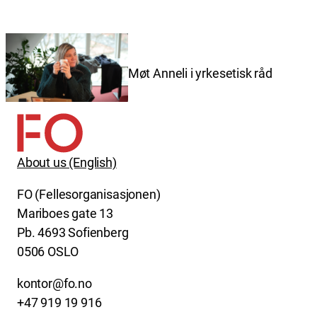
Møt Anneli i yrkesetisk råd
About us (English)
FO (Fellesorganisasjonen)
Mariboes gate 13
Pb. 4693 Sofienberg
0506 OSLO
kontor@fo.no
+47 919 19 916