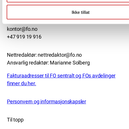
Mariboes gate 13
Pb. 4693 Sofienberg
Ikke tillat
0506 OSLO
kontor@fo.no
+47 919 19 916
Nettredaktør: nettredaktor@fo.no
Ansvarlig redaktør: Marianne Solberg
Fakturaadresser til FO sentralt og FOs avdelinger
finner du her.
Personvern og informasjonskapsler
Til topp