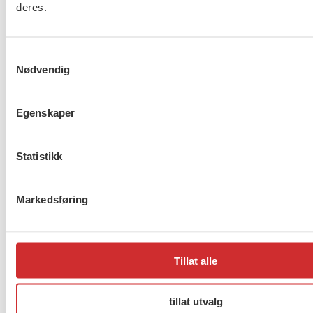
deres.
Samtykkevalg
Nødvendig
Er du berørt av brannen i
Drammen?
Egenskaper
Statistikk
Møt Anneli i yrkesetisk råd
Markedsføring
Tillat alle
About us (English)
FO (Fellesorganisasjonen)
tillat utvalg