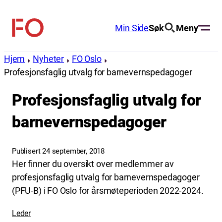
Hopp
til
Min Side
Søk
Meny
FO
innhold
(Fellesorganisasjonen)
Hjem
Nyheter
FO Oslo
Profesjonsfaglig utvalg for barnevernspedagoger
Profesjonsfaglig utvalg for
barnevernspedagoger
Publisert 24 september, 2018
Her finner du oversikt over medlemmer av
profesjonsfaglig utvalg for barnevernspedagoger
(PFU-B) i FO Oslo for årsmøteperioden 2022-2024.
Leder