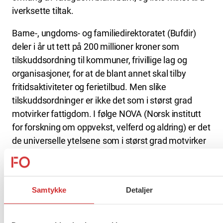
iverksette tiltak.
Barne-, ungdoms- og familiedirektoratet (Bufdir)
deler i år ut tett på 200 millioner kroner som
tilskuddsordning til kommuner, frivillige lag og
organisasjoner, for at de blant annet skal tilby
fritidsaktiviteter og ferietilbud. Men slike
tilskuddsordninger er ikke det som i størst grad
motvirker fattigdom. I følge NOVA (Norsk institutt
for forskning om oppvekst, velferd og aldring) er det
de universelle ytelsene som i størst grad motvirker
fattigdom, og som oppleves som mindre
stigmatiserende av barna selv. Dette forutsetter
imidlertid at disse ytelsene øker i takt med
Samtykke
Detaljer
prisnivået ellers i samfunnet. Dette har ikke skjedd.
For eksempel har barnetrygden vært den samme
siden 1995. Vi vet at foreldre i hovedsak prioriterer