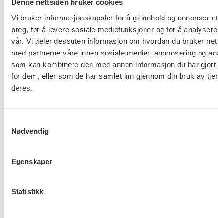
Denne nettsiden bruker cookies
barna sine høyt. Derfor vil økonomiske tilskudd til
Vi bruker informasjonskapsler for å gi innhold og annonser et
familiene, det vil si gode sosialhjelpssatser og
preg, for å levere sosiale mediefunksjoner og for å analysere
stønadsordninger, komme barna til gode. Når
vår. Vi deler dessuten informasjon om hvordan du bruker nett
familier har behov for offentlige stønader, så må
med partnerne våre innen sosiale medier, annonsering og an
stønadene være på et nivå som familiene kan leve
som kan kombinere den med annen informasjon du har gjort t
for dem, eller som de har samlet inn gjennom din bruk av tje
av. FO oppfordrer derfor at dagens system for
deres.
offentlig overføringer til barnefamilier, gjennomgås
grundig.
Samtykkevalg
Barn er uten mulighet til å endre sin situasjon og
Nødvendig
det er det offentliges ansvar å bidra til at alle barn
får en verdig barndom. Det fortjener alle barn!
Egenskaper
– Gunhild Holthe, Leder FO Nordland
Statistikk
Flere saker
Se alle