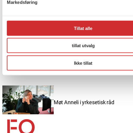
Markedsføring
Taushetsplikt og personvern
Tillat alle
tillat utvalg
Er du berørt av brannen i
Ikke tillat
Drammen?
Møt Anneli i yrkesetisk råd