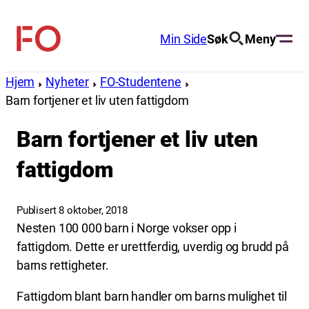
Hopp
til
Min Side
Søk
Meny
FO
innhold
(Fellesorganisasjonen)
Hjem
Nyheter
FO-Studentene
Barn fortjener et liv uten fattigdom
Barn fortjener et liv uten
fattigdom
Publisert 8 oktober, 2018
Nesten 100 000 barn i Norge vokser opp i
fattigdom. Dette er urettferdig, uverdig og brudd på
barns rettigheter.
Fattigdom blant barn handler om barns mulighet til