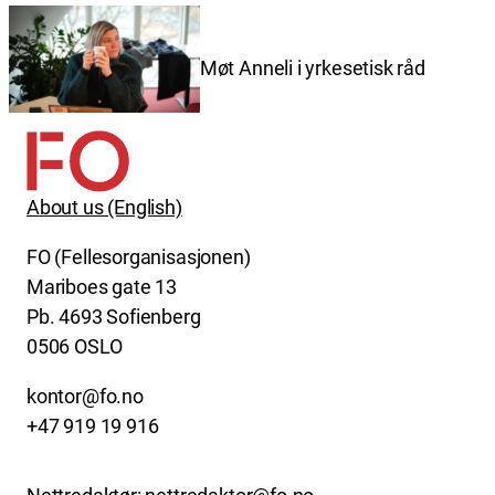
Møt Anneli i yrkesetisk råd
About us (English)
FO (Fellesorganisasjonen)
Mariboes gate 13
Pb. 4693 Sofienberg
0506 OSLO
kontor@fo.no
+47 919 19 916