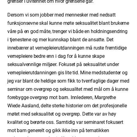
grenser i uvitenhet om hvor grensene går.
Dersom vi som jobber med mennesker med nedsatt
funksjonsevne skal kunne møte seksualitet blant brukerne
våre på en god måte, trenger vi både en holdningsendring
i tjenestene og mer kunnskap blant de ansatte. Det
innebærer at vernepleierutdanningen må ruste fremtidige
vernepleiere bedre enn i dag for å kunne skape
seksualvennlige miljøer. Fokuset på seksualitet under
vernepleierutdanningen gis lite tid. Mine medstudenter og
jeg var blant de heldige som fikk to tverrfaglige dager med
seminar om overgrep og seksualitet med mål om å kunne
forebygge overgrep mot barn. Innlederen, Margrethe
Wiede
Aasland, delte sterke historier om det profesjonelle
møtet med seksualitet og overgrep. Dette var av høy
kvalitet og berørte oss. Samtidig var seminaret fokusert
mot barn generelt og gikk ikke inn på tematikken