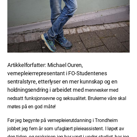
Artikkelforfatter: Michael Ouren,
vernepleierrepresentant i FO-Studentenes
sentralstyre, etterlyser en mer kunnskap og en
holdningsendring i arbeidet med
mennesker med
nedsatt funksjonsevne og seksualitet. Brukerne våre skal
møtes på en god måte!
Før jeg begynte på vernepleierutdanning i Trondheim
jobbet jeg fem år som ufaglært pleieassistent. I løpet av
den tiden, og praksisen jeg har vært i under studiet, har jeg