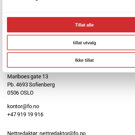
Møt Anneli i yrkesetisk råd
Tillat alle
tillat utvalg
About us (English)
Ikke tillat
FO (Fellesorganisasjonen)
Mariboes gate 13
Pb. 4693 Sofienberg
0506 OSLO
kontor@fo.no
+47 919 19 916
Nettredaktør: nettredaktor@fo.no