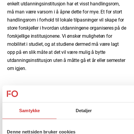
enkelt utdanningsinstitusjon har et visst handlingsrom,
må man være varsom i å åpne dette for mye. Et for stort
handlingsrom i
forhold til lokale tilpasninger vil skape for
store forskjeller i hvordan utdanningene organiseres på de
forskjellige institusjonene. Vi ønsker muligheten for
mobilitet i studiet, og at studiene dermed må være lagt
opp på en slik måte at det vil være mulig å bytte
utdanningsinstitusjon uten å måtte gå et år eller semester
om igjen.
FO-Studentene krever at:
det er jobbes for å sikre en likhet i progresjon av
Samtykke
Detaljer
utdanningene på de ulike
utdanningsinstitusjonene.
Denne nettsiden bruker cookies
studenter skal kunne bytte utdanningssted i løpet