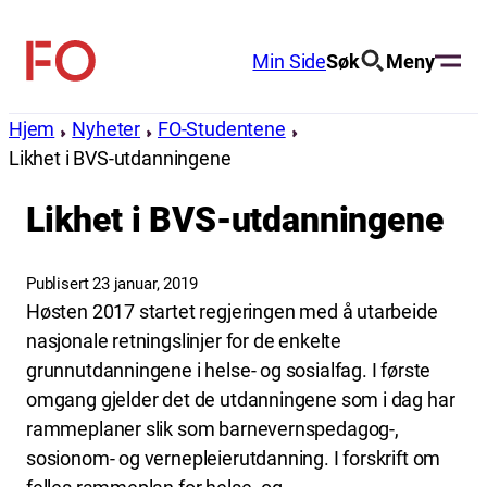
Hopp
til
Min Side
Søk
Meny
FO
innhold
(Fellesorganisasjonen)
Hjem
Nyheter
FO-Studentene
Likhet i BVS-utdanningene
Likhet i BVS-utdanningene
Publisert 23 januar, 2019
Høsten 2017 startet regjeringen med å utarbeide
nasjonale retningslinjer for de enkelte
grunnutdanningene i helse- og sosialfag. I første
omgang gjelder det de utdanningene som i dag har
rammeplaner slik som barnevernspedagog-,
sosionom- og vernepleierutdanning. I forskrift om