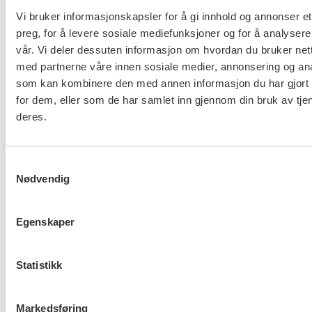
av utdanningen uten å måtte gå år om igjen.
Vi bruker informasjonskapsler for å gi innhold og annonser et
preg, for å levere sosiale mediefunksjoner og for å analysere
vår. Vi deler dessuten informasjon om hvordan du bruker nett
med partnerne våre innen sosiale medier, annonsering og an
som kan kombinere den med annen informasjon du har gjort t
Flere saker
Se alle
for dem, eller som de har samlet inn gjennom din bruk av tje
deres.
Samtykkevalg
Taushetsplikt og personvern
Nødvendig
Egenskaper
Er du berørt av brannen i
Statistikk
Drammen?
Markedsføring