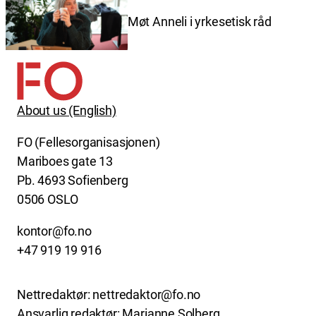
Møt Anneli i yrkesetisk råd
About us (English)
FO (Fellesorganisasjonen)
Mariboes gate 13
Pb. 4693 Sofienberg
0506 OSLO
kontor@fo.no
+47 919 19 916
Nettredaktør: nettredaktor@fo.no
Ansvarlig redaktør: Marianne Solberg