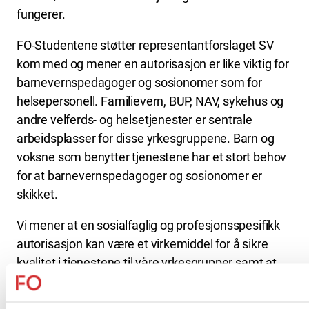
fungerer.
FO-Studentene støtter representantforslaget SV
kom med og mener en autorisasjon er like viktig for
barnevernspedagoger og sosionomer som for
helsepersonell. Familievern, BUP, NAV, sykehus og
andre velferds- og helsetjenester er sentrale
arbeidsplasser for disse yrkesgruppene. Barn og
voksne som benytter tjenestene har et stort behov
for at barnevernspedagoger og sosionomer er
skikket.
Vi mener at en sosialfaglig og profesjonsspesifikk
autorisasjon kan være et virkemiddel for å sikre
kvalitet i tjenestene til våre yrkesgrupper samt at
autorisasjon kan fratas dersom man viser grov
uskikkethet eller ikke er egnet til å utføre yrket.