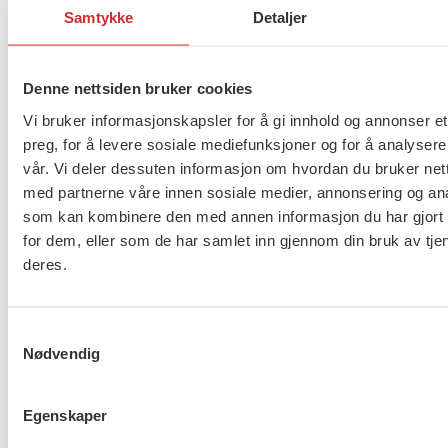
Dette gir en trygghet for dem som mottar hjelp. Vi
Samtykke
Detaljer
mener at en autorisasjon vil stimulere til faglig
identitet og sette fokus på kvalitet og utvikling i
Denne nettsiden bruker cookies
utøvelsen av våre yrker. Autorisasjon er også viktig
for å synliggjøre kompetansen til
Vi bruker informasjonskapsler for å gi innhold og annonser et
preg, for å levere sosiale mediefunksjoner og for å analysere
barnevernspedagoger og sosionomer.
vår. Vi deler dessuten informasjon om hvordan du bruker nett
FO-Studentene krever:
med partnerne våre innen sosiale medier, annonsering og an
som kan kombinere den med annen informasjon du har gjort t
for dem, eller som de har samlet inn gjennom din bruk av tje
En sosialfaglig autorisasjon av
deres.
barnevernspedagoger og sosionomer
Samtykkevalg
Like virkemidler overfor
Nødvendig
barnevernspedagoger og sosionomer som
ikke handler i samsvar med faglig
Egenskaper
forsvarlighet som overfor helsepersonell