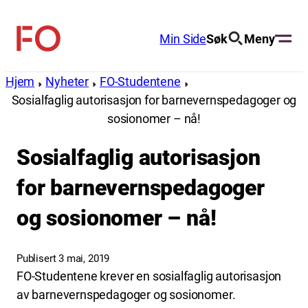
Hopp
til
Min Side
Søk
Meny
FO
innhold
(Fellesorganisasjonen)
Hjem
Nyheter
FO-Studentene
Sosialfaglig autorisasjon for barnevernspedagoger og
sosionomer – nå!
Sosialfaglig autorisasjon
for barnevernspedagoger
og sosionomer – nå!
Publisert 3 mai, 2019
FO-Studentene krever en sosialfaglig autorisasjon
av barnevernspedagoger og sosionomer.