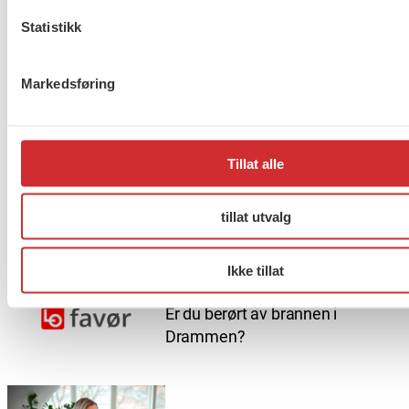
Statistikk
Markedsføring
Flere saker
Se alle
Tillat alle
Taushetsplikt og personvern
tillat utvalg
Ikke tillat
Er du berørt av brannen i
Drammen?