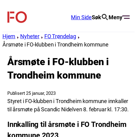
Hopp
til
Min Side
Søk
Meny
FO
innhold
(Fellesorganisasjonen)
Hjem
Nyheter
FO Trøndelag
Årsmøte i FO-klubben i Trondheim kommune
Årsmøte i FO-klubben i
Trondheim kommune
Publisert 25 januar, 2023
Styret i FO-klubben i Trondheim kommune innkaller
til årsmøte på Scandic Nidelven 8. februar kl. 17:30.
Innkalling til årsmøte i FO Trondheim
kommune 2023