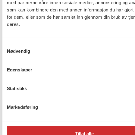
med partnerne våre innen sosiale medier, annonsering og an
som kan kombinere den med annen informasjon du har gjort t
for dem, eller som de har samlet inn gjennom din bruk av tje
deres.
Samtykkevalg
Nødvendig
Egenskaper
Flere saker
Se alle
Statistikk
Markedsføring
Taushetsplikt og personvern
Tillat alle