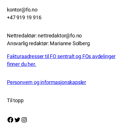
kontor@fo.no
+47 919 19 916
Nettredaktør: nettredaktor@fo.no
Ansvarlig redaktør: Marianne Solberg
Fakturaadresser til FO sentralt og FOs avdelinger
finner du her.
Personvern og informasjonskapsler
Til topp
Facebook
Twitter
Instagram