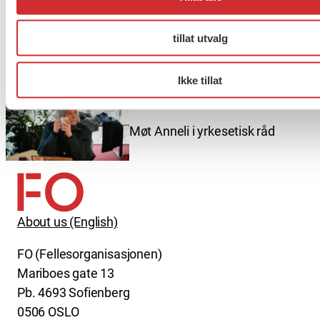
Er du berørt av brannen i
tillat utvalg
Drammen?
Ikke tillat
Møt Anneli i yrkesetisk råd
About us (English)
FO (Fellesorganisasjonen)
Mariboes gate 13
Pb. 4693 Sofienberg
0506 OSLO