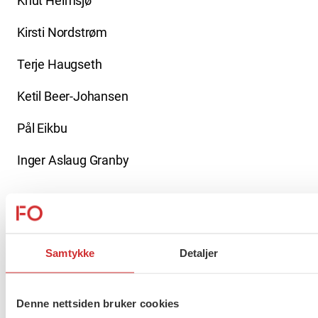
Knut Heimsjø
Kirsti Nordstrøm
Terje Haugseth
Ketil Beer-Johansen
Pål Eikbu
Inger Aslaug Granby
Flere saker
Se alle
Samtykke
Detaljer
Taushetsplikt og personvern
Denne nettsiden bruker cookies