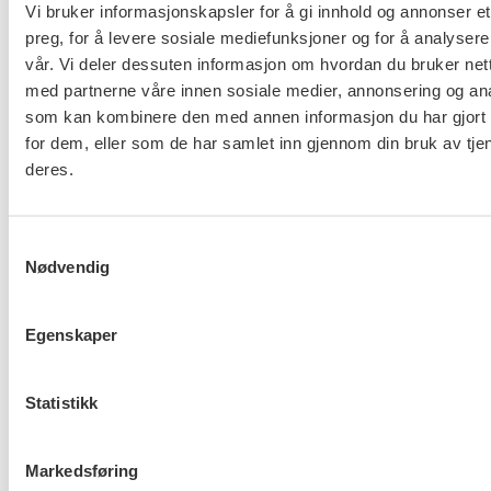
Vi bruker informasjonskapsler for å gi innhold og annonser et
preg, for å levere sosiale mediefunksjoner og for å analysere
vår. Vi deler dessuten informasjon om hvordan du bruker nett
Er du berørt av brannen i
med partnerne våre innen sosiale medier, annonsering og an
Drammen?
som kan kombinere den med annen informasjon du har gjort t
for dem, eller som de har samlet inn gjennom din bruk av tje
deres.
Møt Anneli i yrkesetisk råd
Samtykkevalg
Nødvendig
Egenskaper
About us (English)
Statistikk
FO (Fellesorganisasjonen)
Mariboes gate 13
Markedsføring
Pb. 4693 Sofienberg