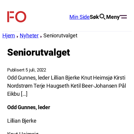
Hopp
til
Min Side
Søk
Meny
FO
innhold
(Fellesorganisasjonen)
Hjem
Nyheter
Seniorutvalget
Seniorutvalget
Publisert 5 juli, 2022
Odd Gunnes, leder Lillian Bjerke Knut Heimsjø Kirsti
Nordstrøm Terje Haugseth Ketil Beer-Johansen Pål
Eikbu […]
Odd Gunnes, leder
Lillian Bjerke